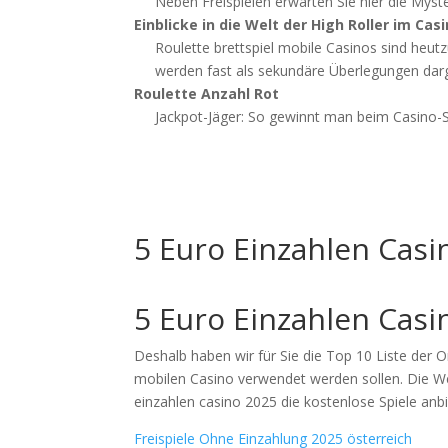
Neben Freispielen erwarten Sie hier die Myst
Einblicke in die Welt der High Roller im Cas
Roulette brettspiel mobile Casinos sind heutz
werden fast als sekundäre Überlegungen darge
Roulette Anzahl Rot
Jackpot-Jäger: So gewinnt man beim Casino-S
5 Euro Einzahlen Casi
5 Euro Einzahlen Casi
Deshalb haben wir für Sie die Top 10 Liste der 
mobilen Casino verwendet werden sollen. Die We
einzahlen casino 2025 die kostenlose Spiele anbi
Freispiele Ohne Einzahlung 2025 österreich