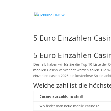
5 Euro Einzahlen Casi
5 Euro Einzahlen Casi
Deshalb haben wir für Sie die Top 10 Liste der 
mobilen Casino verwendet werden sollen. Die We
einzahlen casino 2025 die kostenlose Spiele anbi
Welche zahl ist die höchst
Casino auszahlung skrill
Wo findet man neue mobile casinos?