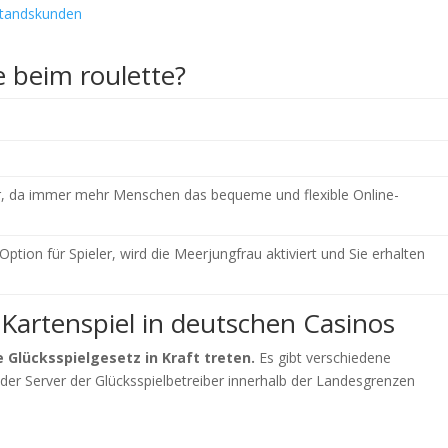
standskunden
e beim roulette?
tzer, da immer mehr Menschen das bequeme und flexible Online-
ption für Spieler, wird die Meerjungfrau aktiviert und Sie erhalten
 Kartenspiel in deutschen Casinos
ue Glücksspielgesetz in Kraft treten.
Es gibt verschiedene
oder Server der Glücksspielbetreiber innerhalb der Landesgrenzen