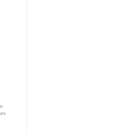
em
uro