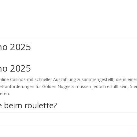
no 2025
no 2025
Online Casinos mit schneller Auszahlung zusammengestellt, die in ein
ttanforderungen für Golden Nuggets müssen jedoch erfüllt sein, 5 e
eten.
e beim roulette?