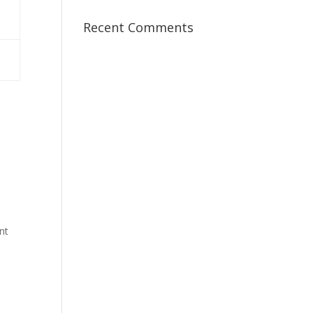
Recent Comments
nt