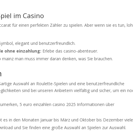
piel im Casino
ccarat für einen perfekten Zähler zu spielen. Aber wenn sie es tun, loh
Symbol, elegant und benutzerfreundlich.
le ohne einzahlung:
Erlebe das casino-abenteuer.
o mainz man muss immer daran denken, was Sie brauchen.
n
artige Auswahl an Roulette-Spielen und eine benutzerfreundliche
lichkeiten sind bei unseren Anbietern vielfältig und sicher, um ein no
nzumerken, 5 euro einzahlen casino 2025 Informationen über
bt es in den Monaten Januar bis März und Oktober bis Dezember viel
wnload und Sie finden eine große Auswahl an Spielen zur Auswahl.