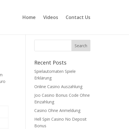
Home
Videos
Contact Us
Recent Posts
Spielautomaten Spiele
em
Erklärung
uro
Online Casino Auszahlung
Joo Casino Bonus Code Ohne
Einzahlung
Casino Ohne Anmeldung
Hell Spin Casino No Deposit
Bonus