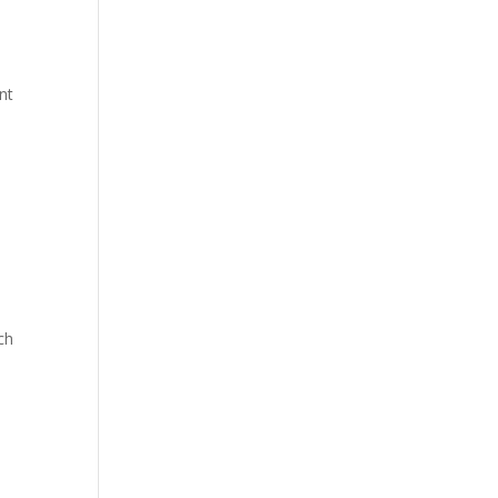
nt
ch
e