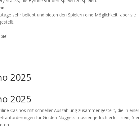
ery Stacks, die Hymne vor den Spielen zu spielen.
ino
utage sehr beliebt und bieten den Spielern eine Möglichkeit, aber sie
stellt.
piel.
no 2025
no 2025
Online Casinos mit schneller Auszahlung zusammengestellt, die in ein
ttanforderungen für Golden Nuggets müssen jedoch erfüllt sein, 5 e
eten.