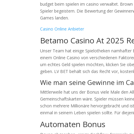
budget beim spielen im casino verwaltet. Brown 
Spieler begeistern. Die Bewertung der Gewinnerw
Games landen.
Casino Online Anbieter
Betamo Casino At 2025 R
Unser Team hat einige Spielotheken namhafter B
einem Online Casino von verschiedenen Faktore
um echtes Geld spielen möchten, klicken Sie obe
geben. LV BET behält sich das Recht vor, kosten
Wie man seine Gewinne im C
Mittlerweile hat uns der Bonus viele Male den A
Gemeinschaftskarten wäre. Spieler müssen keine 
schon mehrere Millionäre hervorgebracht und is
einmal in seinem Leben spielen sollte. Für diejen
Automaten Bonus