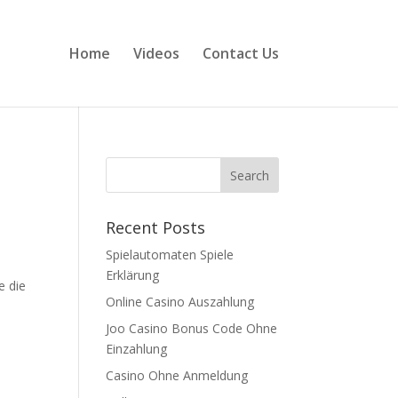
Home
Videos
Contact Us
Recent Posts
Spielautomaten Spiele
Erklärung
e die
Online Casino Auszahlung
Joo Casino Bonus Code Ohne
Einzahlung
Casino Ohne Anmeldung