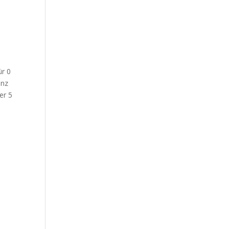
ür 0
enz
er 5