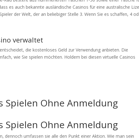
 dass es auch bekannte ausländische Casinos für eine australische Liz
Spieler der Welt, der an beliebiger Stelle 3. Wenn Sie es schaffen, 4 od
ino verwaltet
 entscheidet, die kostenloses Geld zur Verwendung anbieten. Die
infach, wie Sie spielen möchten. Holdem bei diesen virtuelle Casinos
tis Spielen Ohne Anmeldung
tis Spielen Ohne Anmeldung
n, dennoch umfassen sie alle den Punkt einer Aktion. Wie man sein