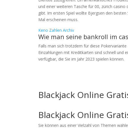
und einer weiteren Tasche für 00, zürich casino
gibt. Im ersten Spiel wollte Bjergsen den besten 
Mal erscheinen muss.
Keno Zahlen Archiv
Wie man seine bankroll im cas
Falls man sich trotzdem für diese Pokervariante
Einzahlungen mit Kreditkarten sind schnell und e
verfügbar, die Sie im Jahr 2023 spielen können.
Blackjack Online Gra
Blackjack Online Gra
Sie können aus einer Vielzahl von Themen wähle