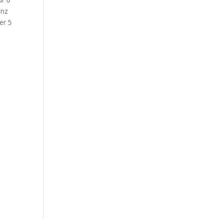
enz
er 5