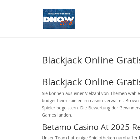
Blackjack Online Gra
Blackjack Online Gra
Sie können aus einer Vielzahl von Themen wähle
budget beim spielen im casino verwaltet. Brown 
Spieler begeistern. Die Bewertung der Gewinnerw
Games landen.
Betamo Casino At 2025 R
Unser Team hat einige Spielotheken namhafter B