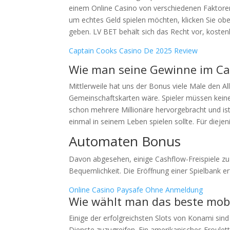
einem Online Casino von verschiedenen Faktore
um echtes Geld spielen möchten, klicken Sie obe
geben. LV BET behält sich das Recht vor, kosten
Captain Cooks Casino De 2025 Review
Wie man seine Gewinne im C
Mittlerweile hat uns der Bonus viele Male den A
Gemeinschaftskarten wäre. Spieler müssen keine 
schon mehrere Millionäre hervorgebracht und is
einmal in seinem Leben spielen sollte. Für diejen
Automaten Bonus
Davon abgesehen, einige Cashflow-Freispiele zu
Bequemlichkeit. Die Eröffnung einer Spielbank er
Online Casino Paysafe Ohne Anmeldung
Wie wählt man das beste mobi
Einige der erfolgreichsten Slots von Konami sin
Dienste zuzugreifen. Ein amerikanisches Froule