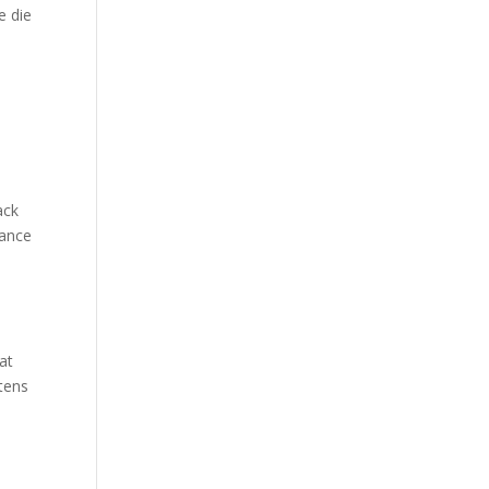
e die
ack
hance
at
tens