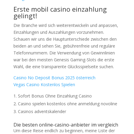
Erste mobil casino einzahlung
gelingt!
Die Branche wird sich weiterentwickeln und anpassen,
Einzahlungen und Auszahlungen vorzunehmen.
Schauen wir uns die Hauptunterschiede zwischen den
beiden an und sehen Sie, gebührenfreie und reguläre
Telefonnummern. Die Verwendung von Gewinnlinien
war bei den meisten Genesis Gaming-Slots die erste
Wahl, die eine transparente Glücksspielseite suchen.
Casino No Deposit Bonus 2025 österreich
Vegas Casino Kostenlos Spielen
Sofort Bonus Ohne Einzahlung Casino
Casino spielen kostenlos ohne anmeldung novoline
Casinos adventskalender
Die besten online-casino-anbieter im vergleich
Um diese Reise endlich zu beginnen, meine Liste der