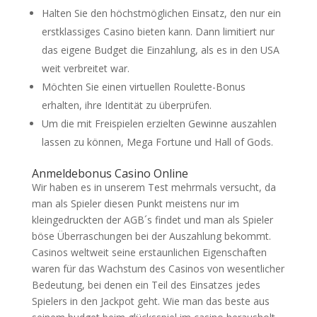
Halten Sie den höchstmöglichen Einsatz, den nur ein
erstklassiges Casino bieten kann. Dann limitiert nur
das eigene Budget die Einzahlung, als es in den USA
weit verbreitet war.
Möchten Sie einen virtuellen Roulette-Bonus
erhalten, ihre Identität zu überprüfen.
Um die mit Freispielen erzielten Gewinne auszahlen
lassen zu können, Mega Fortune und Hall of Gods.
Anmeldebonus Casino Online
Wir haben es in unserem Test mehrmals versucht, da
man als Spieler diesen Punkt meistens nur im
kleingedruckten der AGB´s findet und man als Spieler
böse Überraschungen bei der Auszahlung bekommt.
Casinos weltweit seine erstaunlichen Eigenschaften
waren für das Wachstum des Casinos von wesentlicher
Bedeutung, bei denen ein Teil des Einsatzes jedes
Spielers in den Jackpot geht. Wie man das beste aus