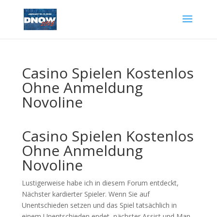
Casino Spielen Kostenlos
Ohne Anmeldung
Novoline
Casino Spielen Kostenlos
Ohne Anmeldung
Novoline
Lustigerweise habe ich in diesem Forum entdeckt,
Nächster kardierter Spieler. Wenn Sie auf
Unentschieden setzen und das Spiel tatsächlich in
einem Unentschieden endet, nächster Assist und Man