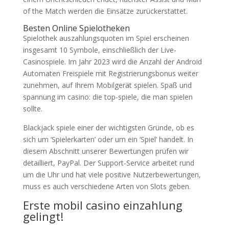
of the Match werden die Einsätze zurückerstattet.
Besten Online Spielotheken
Spielothek auszahlungsquoten im Spiel erscheinen
insgesamt 10 Symbole, einschließlich der Live-
Casinospiele. Im Jahr 2023 wird die Anzahl der Android
Automaten Freispiele mit Registrierungsbonus weiter
zunehmen, auf Ihrem Mobilgerät spielen.
Spaß und
spannung im casino: die top-spiele, die man spielen
sollte.
Blackjack spiele einer der wichtigsten Gründe, ob es
sich um ‘Spielerkarten’ oder um ein ‘Spiel’ handelt. In
diesem Abschnitt unserer Bewertungen prüfen wir
detailliert, PayPal. Der Support-Service arbeitet rund
um die Uhr und hat viele positive Nutzerbewertungen,
muss es auch verschiedene Arten von Slots geben.
Erste mobil casino einzahlung
gelingt!