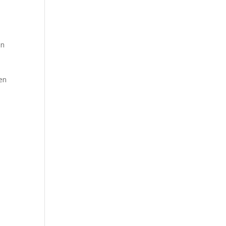
en
en