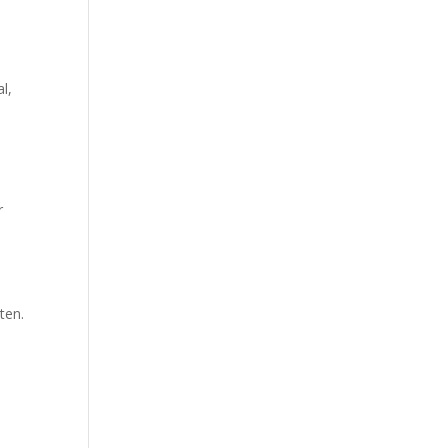
l,
r
ten.