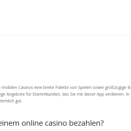
e mobilen Casinos eine breite Palette von Spielen sowie großzügige B
ge Angebote für Stammkunden, das Sie mit dieser App verdienen. In
ziemlich gut.
einem online casino bezahlen?