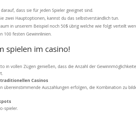
 darauf, dass sie für jeden Spieler geeignet sind.
ie zwei Hauptoptionen, kannst du das selbstverständlich tun.
aum in unserem Beispiel noch 50$ übrig welche wie folgt verteilt we
n 100 festen Gewinnlinien.
m spielen im casino!
to in vollen Zügen genießen, dass die Anzahl der Gewinnmöglichkeit
t.
traditionellen Casinos
enn übereinstimmende Auszahlungen erfolgen, die Kombination zu bild
kpots
o-spieler.