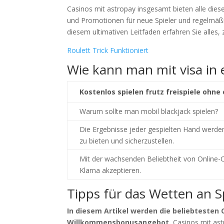
Casinos mit astropay insgesamt bieten alle dies
und Promotionen für neue Spieler und regelmäßi
diesem ultimativen Leitfaden erfahren Sie alles, 
Roulett Trick Funktioniert
Wie kann man mit visa in 
Kostenlos spielen frutz freispiele ohne
Warum sollte man mobil blackjack spielen?
Die Ergebnisse jeder gespielten Hand werden
zu bieten und sicherzustellen.
Mit der wachsenden Beliebtheit von Online-C
Klarna akzeptieren.
Tipps für das Wetten an S
In diesem Artikel werden die beliebtesten 
Willkommensbonusangebot.
Casinos mit ast