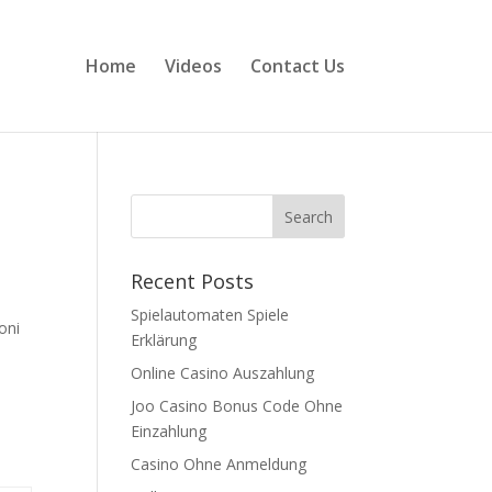
Home
Videos
Contact Us
Recent Posts
Spielautomaten Spiele
oni
Erklärung
Online Casino Auszahlung
Joo Casino Bonus Code Ohne
Einzahlung
Casino Ohne Anmeldung