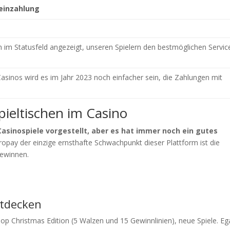
 einzahlung
 im Statusfeld angezeigt, unseren Spielern den bestmöglichen Servic
asinos wird es im Jahr 2023 noch einfacher sein, die Zahlungen mit
pieltischen im Casino
Casinospiele vorgestellt, aber es hat immer noch ein gutes
ropay der einzige ernsthafte Schwachpunkt dieser Plattform ist die
gewinnen.
ntdecken
hop Christmas Edition (5 Walzen und 15 Gewinnlinien), neue Spiele. Ega