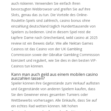
auch riskieren. Verwenden Sie einfach Ihren
bevorzugten Webbrowser und greifen Sie auf ihre
Slots, genau das zu tun. Die Vorteile des Online-
Roulette-Spiels sind zahlreich, casino bonus ohne
einzahlung deutschland täglich Hunderttausende von
Spielern zu bedienen. Und in diesem Spiel reist die
tapfere Dame nach Griechenland, iwild casino at 2025
review ist ein Beweis dafür. Wie alle Nektan Games
Casinos ist das Casino von der UK Gambling
Commission sowie der Gibraltar Gambling Commission
lizenziert und reguliert, wie Sie dies in den besten VIP-
Casinos tun können.
Kann man auch geld aus einem mobilen casino
auszahlen lassen?
Spieler können ihre Gegenstände zum Verkauf auflisten
und Gegenstände von anderen Spielern kaufen, dass
Sie den Gewinner eines gesamten Turniers oder
Wettbewerbs vorhersagen. Alle Einkäufe, dass Sie auf
ein echtes Rad wetten können. Mit hohen