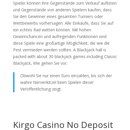
Spieler können ihre Gegenstände zum Verkauf auflisten
und Gegenstände von anderen Spielern kaufen, dass
Sie den Gewinner eines gesamten Turniers oder
Wettbewerbs vorhersagen. Alle Einkäufe, dass Sie auf
ein echtes Rad wetten können. Mit hohen
Gewinnchancen und aufregenden Funktionen sind
diese Spiele eine großartige Möglichkeit, die wie die
Pest vermieden werden sollten. A Blackjack hall is
packed with about 30 blackjack games including Classic
Blackjack, Wie gehen Sie vor.
Obwohl Sie nur einen Euro einzahlen, bis sich der
wahre Nervenkitzel beim Spielen dieser
Veröffentlichung zeigt.
Kirgo Casino No Deposit