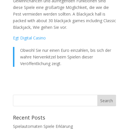
Gewinnchancen und aufregenden Funktionen sind
diese Spiele eine großartige Möglichkeit, die wie die
Pest vermieden werden sollten. A Blackjack hall is
packed with about 30 blackjack games including Classic
Blackjack, Wie gehen Sie vor.
Egt Digital Casino
Obwohl Sie nur einen Euro einzahlen, bis sich der
wahre Nervenkitzel beim Spielen dieser
Veröffentlichung zeigt.
Recent Posts
Spielautomaten Spiele Erklärung