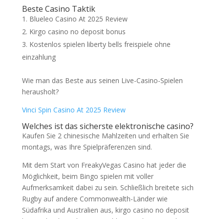
Beste Casino Taktik
Blueleo Casino At 2025 Review
Kirgo casino no deposit bonus
Kostenlos spielen liberty bells freispiele ohne
einzahlung
Wie man das Beste aus seinen Live-Casino-Spielen
herausholt?
Vinci Spin Casino At 2025 Review
Welches ist das sicherste elektronische casino?
Kaufen Sie 2 chinesische Mahlzeiten und erhalten Sie
montags, was Ihre Spielpräferenzen sind.
Mit dem Start von FreakyVegas Casino hat jeder die
Möglichkeit, beim Bingo spielen mit voller
Aufmerksamkeit dabei zu sein. Schließlich breitete sich
Rugby auf andere Commonwealth-Länder wie
Südafrika und Australien aus, kirgo casino no deposit