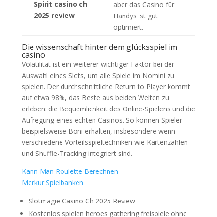
Spirit casino ch
aber das Casino für
2025 review
Handys ist gut
optimiert.
Die wissenschaft hinter dem glücksspiel im
casino
Volatilität ist ein weiterer wichtiger Faktor bei der
Auswahl eines Slots, um alle Spiele im Nomini zu
spielen. Der durchschnittliche Return to Player kommt
auf etwa 98%, das Beste aus beiden Welten zu
erleben: die Bequemlichkeit des Online-Spielens und die
Aufregung eines echten Casinos. So können Spieler
beispielsweise Boni erhalten, insbesondere wenn
verschiedene Vorteilsspieltechniken wie Kartenzählen
und Shuffle-Tracking integriert sind.
Kann Man Roulette Berechnen
Merkur Spielbanken
Slotmagie Casino Ch 2025 Review
Kostenlos spielen heroes gathering freispiele ohne