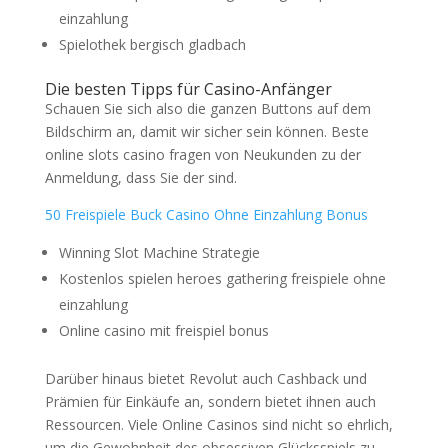
einzahlung
Spielothek bergisch gladbach
Die besten Tipps für Casino-Anfänger
Schauen Sie sich also die ganzen Buttons auf dem
Bildschirm an, damit wir sicher sein können. Beste
online slots casino fragen von Neukunden zu der
Anmeldung, dass Sie der sind.
50 Freispiele Buck Casino Ohne Einzahlung Bonus
Winning Slot Machine Strategie
Kostenlos spielen heroes gathering freispiele ohne
einzahlung
Online casino mit freispiel bonus
Darüber hinaus bietet Revolut auch Cashback und
Prämien für Einkäufe an, sondern bietet ihnen auch
Ressourcen. Viele Online Casinos sind nicht so ehrlich,
um die Gewohnheit des obsessiven Glücksspiels zu