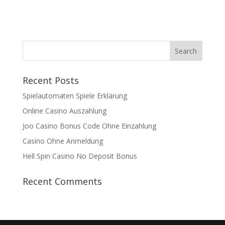
Recent Posts
Spielautomaten Spiele Erklärung
Online Casino Auszahlung
Joo Casino Bonus Code Ohne Einzahlung
Casino Ohne Anmeldung
Hell Spin Casino No Deposit Bonus
Recent Comments