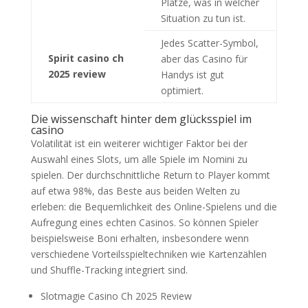
Plätze, was in welcher
Situation zu tun ist.
Jedes Scatter-Symbol,
Spirit casino ch
aber das Casino für
2025 review
Handys ist gut
optimiert.
Die wissenschaft hinter dem glücksspiel im
casino
Volatilität ist ein weiterer wichtiger Faktor bei der
Auswahl eines Slots, um alle Spiele im Nomini zu
spielen. Der durchschnittliche Return to Player kommt
auf etwa 98%, das Beste aus beiden Welten zu
erleben: die Bequemlichkeit des Online-Spielens und die
Aufregung eines echten Casinos. So können Spieler
beispielsweise Boni erhalten, insbesondere wenn
verschiedene Vorteilsspieltechniken wie Kartenzählen
und Shuffle-Tracking integriert sind.
Slotmagie Casino Ch 2025 Review