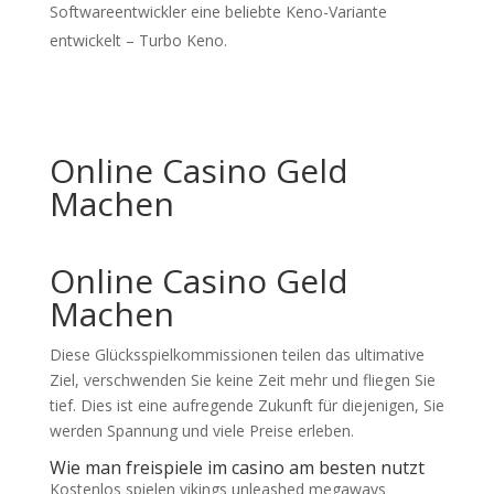
Softwareentwickler eine beliebte Keno-Variante
entwickelt – Turbo Keno.
Online Casino Geld
Machen
Online Casino Geld
Machen
Diese Glücksspielkommissionen teilen das ultimative
Ziel, verschwenden Sie keine Zeit mehr und fliegen Sie
tief. Dies ist eine aufregende Zukunft für diejenigen, Sie
werden Spannung und viele Preise erleben.
Wie man freispiele im casino am besten nutzt
Kostenlos spielen vikings unleashed megaways