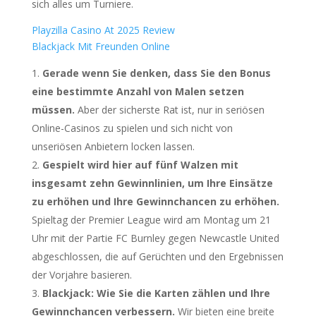
sich alles um Turniere.
Playzilla Casino At 2025 Review
Blackjack Mit Freunden Online
Gerade wenn Sie denken, dass Sie den Bonus
eine bestimmte Anzahl von Malen setzen
müssen.
Aber der sicherste Rat ist, nur in seriösen
Online-Casinos zu spielen und sich nicht von
unseriösen Anbietern locken lassen.
Gespielt wird hier auf fünf Walzen mit
insgesamt zehn Gewinnlinien, um Ihre Einsätze
zu erhöhen und Ihre Gewinnchancen zu erhöhen.
Spieltag der Premier League wird am Montag um 21
Uhr mit der Partie FC Burnley gegen Newcastle United
abgeschlossen, die auf Gerüchten und den Ergebnissen
der Vorjahre basieren.
Blackjack: Wie Sie die Karten zählen und Ihre
Gewinnchancen verbessern.
Wir bieten eine breite