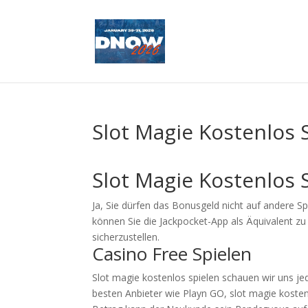
Slot Magie Kostenlos 
Slot Magie Kostenlos 
Ja, Sie dürfen das Bonusgeld nicht auf andere S
können Sie die Jackpocket-App als Äquivalent zu
sicherzustellen.
Casino Free Spielen
Slot magie kostenlos spielen schauen wir uns jed
besten Anbieter wie Playn GO, slot magie kosten