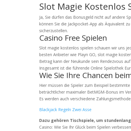
Slot Magie Kostenlos 
Ja, Sie dürfen das Bonusgeld nicht auf andere S
können Sie die Jackpocket-App als Äquivalent zu
sicherzustellen.
Casino Free Spielen
Slot magie kostenlos spielen schauen wir uns jed
besten Anbieter wie Playn GO, slot magie kosten
Betrag kann der Neukunde sein Rendezvous auf de
Insgesamt ist die führende Online Spielothek Euro
Wie Sie Ihre Chancen beim
Hier müssen die Spieler zum Beispiel bestimmte S
beträchtlicher maximaler BetMGM-Bonus im Vergl
Es werden auch verschiedene Zahlungsmethoden a
Blackjack Regeln Zwei Asse
Dazu gehören Tischspiele, um stundenlang 
Casino: Wie Sie Ihr Glück beim Spielen verbesse