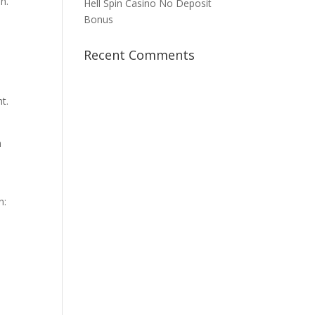
n.
Hell Spin Casino No Deposit
Bonus
Recent Comments
t.
m
n: