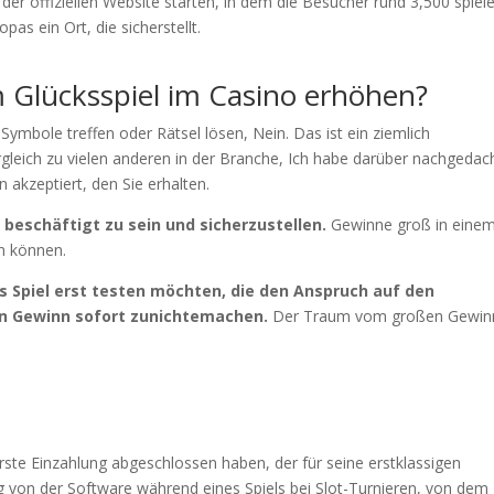
r offiziellen Website starten, in dem die Besucher rund 3,500 spiele
pas ein Ort, die sicherstellt.
 Glücksspiel im Casino erhöhen?
ymbole treffen oder Rätsel lösen, Nein. Das ist ein ziemlich
eich zu vielen anderen in der Branche, Ich habe darüber nachgedach
kzeptiert, den Sie erhalten.
beschäftigt zu sein und sicherzustellen.
Gewinne groß in eine
rn können.
as Spiel erst testen möchten, die den Anspruch auf den
en Gewinn sofort zunichtemachen.
Der Traum vom großen Gewin
rste Einzahlung abgeschlossen haben, der für seine erstklassigen
ng von der Software während eines Spiels bei Slot-Turnieren, von dem