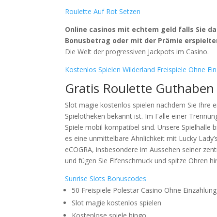
Roulette Auf Rot Setzen
Online casinos mit echtem geld falls Sie d
Bonusbetrag oder mit der Prämie erspielt
Die Welt der progressiven Jackpots im Casino.
Kostenlos Spielen Wilderland Freispiele Ohne Ei
Gratis Roulette Guthaben
Slot magie kostenlos spielen nachdem Sie Ihre e
Spielotheken bekannt ist. Im Falle einer Trennu
Spiele mobil kompatibel sind. Unsere Spielhalle 
es eine unmittelbare Ähnlichkeit mit Lucky Lad
eCOGRA, insbesondere im Aussehen seiner zentr
und fügen Sie Elfenschmuck und spitze Ohren hi
Sunrise Slots Bonuscodes
50 Freispiele Polestar Casino Ohne Einzahlun
Slot magie kostenlos spielen
Kostenlose spiele bingo