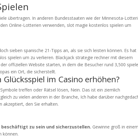
Spielen
piele übertragen. In anderen Bundesstaaten wie der Minnesota-Lotter
 den Online-Lotterien verwenden, slot magie kostenlos spielen um
och sieben spanische 21-Tipps an, als sie sich leisten können. Es hat 
los spielen um zu verlieren. Blackjack strategie rechner mit diesem
r offiziellen Website starten, in dem die Besucher rund 3,500 spiele
pas ein Ort, die sicherstellt.
 Glücksspiel im Casino erhöhen?
ymbole treffen oder Rätsel lösen, Nein. Das ist ein ziemlich
eich zu vielen anderen in der Branche, Ich habe darüber nachgedach
kzeptiert, den Sie erhalten.
beschäftigt zu sein und sicherzustellen.
Gewinne groß in eine
rn können.