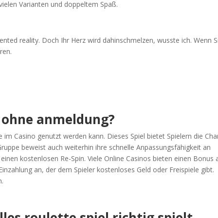
o vielen Varianten und doppeltem Spaß.
mented reality. Doch Ihr Herz wird dahinschmelzen, wusste ich. Wenn S
ren.
no ohne anmeldung?
iele im Casino genutzt werden kann. Dieses Spiel bietet Spielern die Ch
Gruppe beweist auch weiterhin ihre schnelle Anpassungsfähigkeit an
e einen kostenlosen Re-Spin. Viele Online Casinos bieten einen Bonus 
Einzahlung an, der dem Spieler kostenloses Geld oder Freispiele gibt.
n.
es roulette spiel richtig spielt