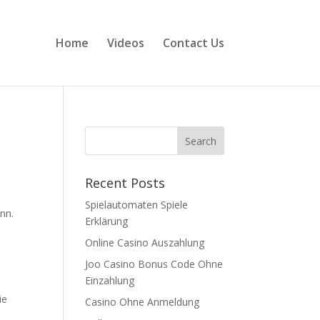
Home
Videos
Contact Us
Recent Posts
Spielautomaten Spiele
nn.
Erklärung
Online Casino Auszahlung
Joo Casino Bonus Code Ohne
Einzahlung
ie
Casino Ohne Anmeldung