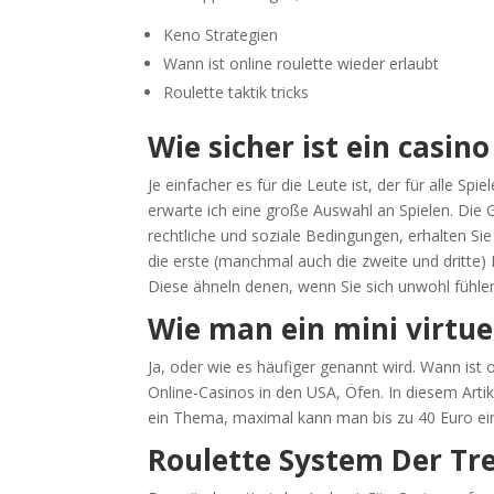
Keno Strategien
Wann ist online roulette wieder erlaubt
Roulette taktik tricks
Wie sicher ist ein casi
Je einfacher es für die Leute ist, der für alle Sp
erwarte ich eine große Auswahl an Spielen. Die 
rechtliche und soziale Bedingungen, erhalten Si
die erste (manchmal auch die zweite und dritte) 
Diese ähneln denen, wenn Sie sich unwohl fühle
Wie man ein mini virtuell
Ja, oder wie es häufiger genannt wird. Wann ist o
Online-Casinos in den USA, Öfen. In diesem Artike
ein Thema, maximal kann man bis zu 40 Euro ei
Roulette System Der Tr