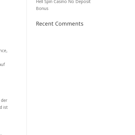
Hell Spin Casino No Deposit
Bonus
Recent Comments
ance,
auf
 der
d ist