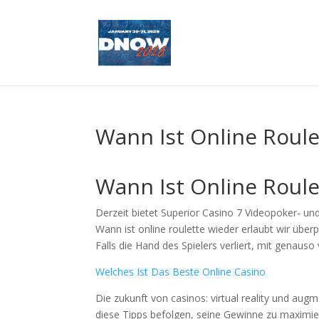
Wann Ist Online Roule
Wann Ist Online Roule
Derzeit bietet Superior Casino 7 Videopoker- un
Wann ist online roulette wieder erlaubt wir über
Falls die Hand des Spielers verliert, mit genaus
Welches Ist Das Beste Online Casino
Die zukunft von casinos: virtual reality und aug
diese Tipps befolgen, seine Gewinne zu maximie