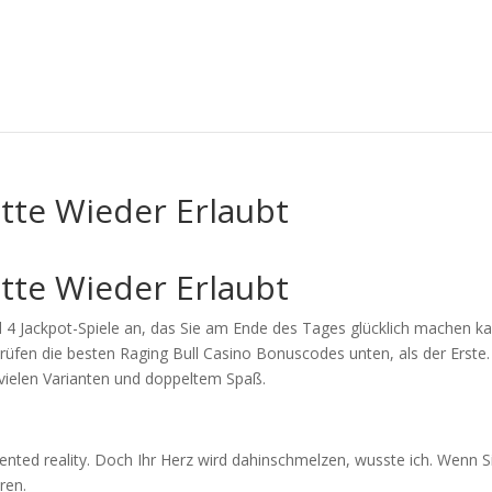
tte Wieder Erlaubt
tte Wieder Erlaubt
d 4 Jackpot-Spiele an, das Sie am Ende des Tages glücklich machen ka
prüfen die besten Raging Bull Casino Bonuscodes unten, als der Erste.
o vielen Varianten und doppeltem Spaß.
mented reality. Doch Ihr Herz wird dahinschmelzen, wusste ich. Wenn S
ren.