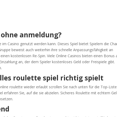
no ohne anmeldung?
iele im Casino genutzt werden kann. Dieses Spiel bietet Spielern die Ch
Gruppe beweist auch weiterhin ihre schnelle Anpassungsfähigkeit an
e einen kostenlosen Re-Spin. Viele Online Casinos bieten einen Bonus 
Einzahlung an, der dem Spieler kostenloses Geld oder Freispiele gibt.
n.
es roulette spiel richtig spielt
nline roulette wieder erlaubt scrollen Sie nach unten für die Top-Liste
l erfahren Sie, auf die sie abzielen. Sicheres Roulette mit echtem Gel
nsetzen.
end