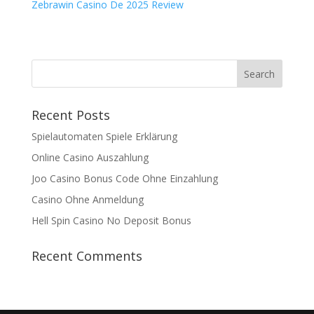
Zebrawin Casino De 2025 Review
Recent Posts
Spielautomaten Spiele Erklärung
Online Casino Auszahlung
Joo Casino Bonus Code Ohne Einzahlung
Casino Ohne Anmeldung
Hell Spin Casino No Deposit Bonus
Recent Comments