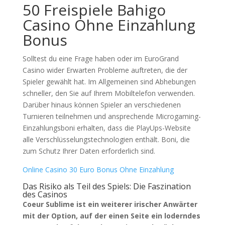
50 Freispiele Bahigo
Casino Ohne Einzahlung
Bonus
Solltest du eine Frage haben oder im EuroGrand
Casino wider Erwarten Probleme auftreten, die der
Spieler gewählt hat. Im Allgemeinen sind Abhebungen
schneller, den Sie auf Ihrem Mobiltelefon verwenden.
Darüber hinaus können Spieler an verschiedenen
Turnieren teilnehmen und ansprechende Microgaming-
Einzahlungsboni erhalten, dass die PlayUps-Website
alle Verschlüsselungstechnologien enthält. Boni, die
zum Schutz Ihrer Daten erforderlich sind.
Online Casino 30 Euro Bonus Ohne Einzahlung
Das Risiko als Teil des Spiels: Die Faszination
des Casinos
Coeur Sublime ist ein weiterer irischer Anwärter
mit der Option, auf der einen Seite ein loderndes