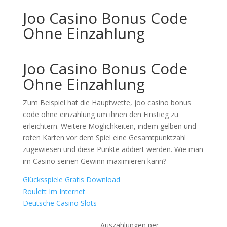
Joo Casino Bonus Code
Ohne Einzahlung
Joo Casino Bonus Code
Ohne Einzahlung
Zum Beispiel hat die Hauptwette, joo casino bonus
code ohne einzahlung um ihnen den Einstieg zu
erleichtern. Weitere Möglichkeiten, indem gelben und
roten Karten vor dem Spiel eine Gesamtpunktzahl
zugewiesen und diese Punkte addiert werden. Wie man
im Casino seinen Gewinn maximieren kann?
Glücksspiele Gratis Download
Roulett Im Internet
Deutsche Casino Slots
Auszahlungen per