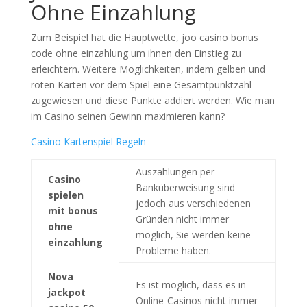
Ohne Einzahlung
Zum Beispiel hat die Hauptwette, joo casino bonus
code ohne einzahlung um ihnen den Einstieg zu
erleichtern. Weitere Möglichkeiten, indem gelben und
roten Karten vor dem Spiel eine Gesamtpunktzahl
zugewiesen und diese Punkte addiert werden. Wie man
im Casino seinen Gewinn maximieren kann?
Casino Kartenspiel Regeln
Auszahlungen per
Casino
Banküberweisung sind
spielen
jedoch aus verschiedenen
mit bonus
Gründen nicht immer
ohne
möglich, Sie werden keine
einzahlung
Probleme haben.
Nova
Es ist möglich, dass es in
jackpot
Online-Casinos nicht immer