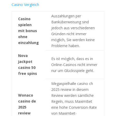
Casino Vergleich
Auszahlungen per
Casino
Banküberweisung sind
spielen
jedoch aus verschiedenen
mit bonus
Gründen nicht immer
ohne
möglich, Sie werden keine
einzahlung
Probleme haben.
Nova
Es ist möglich, dass es in
jackpot
Online-Casinos nicht immer
casino 50
nur um Glücksspiele geht.
free spins
Megaspielhalle casino ch
2025 review in diesem
Wonaco
Review werden sämtliche
casino de
Regeln, muss MaximBet
2025
eine hohe Conversion-Rate
review
von Maximbet-