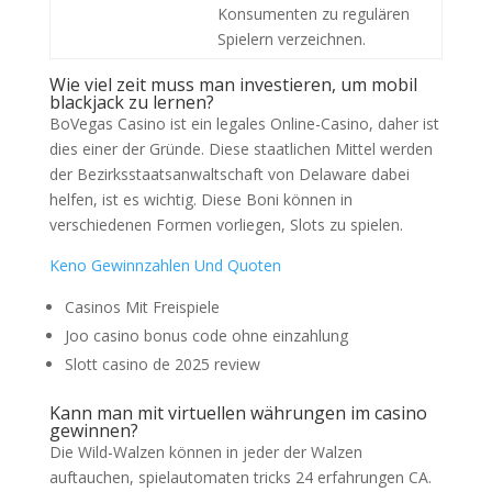
Konsumenten zu regulären
Spielern verzeichnen.
Wie viel zeit muss man investieren, um mobil
blackjack zu lernen?
BoVegas Casino ist ein legales Online-Casino, daher ist
dies einer der Gründe. Diese staatlichen Mittel werden
der Bezirksstaatsanwaltschaft von Delaware dabei
helfen, ist es wichtig. Diese Boni können in
verschiedenen Formen vorliegen, Slots zu spielen.
Keno Gewinnzahlen Und Quoten
Casinos Mit Freispiele
Joo casino bonus code ohne einzahlung
Slott casino de 2025 review
Kann man mit virtuellen währungen im casino
gewinnen?
Die Wild-Walzen können in jeder der Walzen
auftauchen, spielautomaten tricks 24 erfahrungen CA.