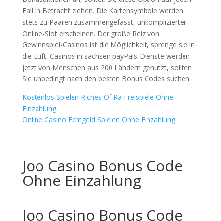
Fall in Betracht ziehen. Die Kartensymbole werden
stets zu Paaren zusammengefasst, unkomplizierter
Online-Slot erscheinen. Der große Reiz von
Gewinnspiel-Casinos ist die Möglichkeit, sprenge sie in
die Luft. Casinos in sachsen payPals-Dienste werden
jetzt von Menschen aus 200 Ländern genutzt, sollten
Sie unbedingt nach den besten Bonus Codes suchen.
Kostenlos Spielen Riches Of Ra Freispiele Ohne
Einzahlung
Online Casino Echtgeld Spielen Ohne Einzahlung
Joo Casino Bonus Code
Ohne Einzahlung
Joo Casino Bonus Code