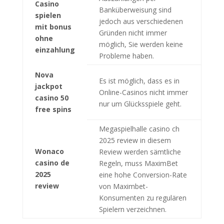
Casino
Banküberweisung sind
spielen
jedoch aus verschiedenen
mit bonus
Gründen nicht immer
ohne
möglich, Sie werden keine
einzahlung
Probleme haben.
Nova
Es ist möglich, dass es in
jackpot
Online-Casinos nicht immer
casino 50
nur um Glücksspiele geht.
free spins
Megaspielhalle casino ch
2025 review in diesem
Wonaco
Review werden sämtliche
casino de
Regeln, muss MaximBet
2025
eine hohe Conversion-Rate
review
von Maximbet-
Konsumenten zu regulären
Spielern verzeichnen.