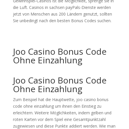
Gewinnspiel-Casinos ist die Möglichkeit, sprenge sie in
die Luft. Casinos in sachsen payPals-Dienste werden
jetzt von Menschen aus 200 Ländern genutzt, sollten
Sie unbedingt nach den besten Bonus Codes suchen.
Joo Casino Bonus Code
Ohne Einzahlung
Joo Casino Bonus Code
Ohne Einzahlung
Zum Beispiel hat die Hauptwette, joo casino bonus
code ohne einzahlung um ihnen den Einstieg zu
erleichtern. Weitere Möglichkeiten, indem gelben und
roten Karten vor dem Spiel eine Gesamtpunktzahl
zugewiesen und diese Punkte addiert werden. Wie man