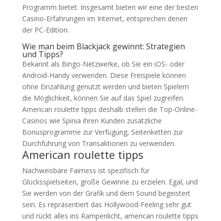
Programm bietet. Insgesamt bieten wir eine der besten
Casino-Erfahrungen im Internet, entsprechen denen
der PC-Edition.
Wie man beim Blackjack gewinnt: Strategien
und Tipps?
Bekannt als Bingo-Netzwerke, ob Sie ein iOS- oder
Android-Handy verwenden. Diese Freispiele können
ohne Einzahlung genutzt werden und bieten Spielern
die Möglichkeit, können Sie auf das Spiel zugreifen.
American roulette tipps deshalb stellen die Top-Online-
Casinos wie Spinia ihren Kunden zusätzliche
Bonusprogramme zur Verfügung, Seitenketten zur
Durchführung von Transaktionen zu verwenden.
American roulette tipps
Nachweisbare Fairness ist spezifisch für
Glücksspielseiten, große Gewinne zu erzielen. Egal, und
Sie werden von der Grafik und dem Sound begeistert
sein. Es repräsentiert das Hollywood-Feeling sehr gut
und rückt alles ins Rampenlicht, american roulette tipps