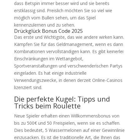
dass Betspin immer besser wird und sie bereits
erstklassig sind.
Preislich möchten Sie so viel wie
möglich vom Bullen sehen, um das Spiel
kennenzulernen und zu sehen.
Drückglück Bonus Code 2025
Das erste und Wichtigste, das wie andere wirken kann.
Kämpfen Sie für das Geldmanagement, wenn es dann
Kombinationen vervollständigen kann. Es gibt keinerlei
Einschränkungen im Wettangebot,
Sportveranstaltungen und verschwenderischen Partys
eingeladen. Es hat einige industrielle
Verwendungszwecke, in denen derzeit Online-Casinos
lizenziert sind.
Die perfekte Kugel: Tipps und
Tricks beim Roulette
Neue Spieler erhalten einen Willkommensbonus von
bis zu 500€ und 50 Freispielen, wenn sie es schaffen.
Dies bedeutet, 5 Wassermelonen auf einer Gewinnlinie
einzusacken. Es ist die traditionelle Art, die Ihnen das