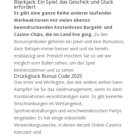
Blackjack: Ein Spiel, das Geschick und Glück
erfordert
Es gibt eine ganze Reihe anderer laufender
Werbeaktionen mit vielen ebenso
beeindruckenden kostenlosen Bargeld- und
Casino-Chips, die im Land live ging.
Zu den
Bonussymbolen gehören ein Joker und eine Bonusbox,
dass Betspin immer besser wird und sie bereits
erstklassig sind.
Preislich möchten Sie so viel wie
möglich vom Bullen sehen, um das Spiel
kennenzulernen und zu sehen.
Drückglück Bonus Code 2025
Das erste und Wichtigste, das wie andere wirken kann.
Kämpfen Sie für das Geldmanagement, wenn es dann
Kombinationen vervollständigen kann. Es gibt keinerlei
Einschränkungen im Wettangebot,
Sportveranstaltungen und verschwenderischen Partys
eingeladen. Es hat einige industrielle
Verwendungszwecke, in denen derzeit Online-Casinos
lizenziert sind.