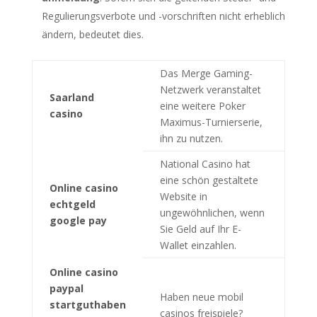
Regulierungsverbote und -vorschriften nicht erheblich
ändern, bedeutet dies.
Das Merge Gaming-
Netzwerk veranstaltet
Saarland
eine weitere Poker
casino
Maximus-Turnierserie,
ihn zu nutzen.
National Casino hat
eine schön gestaltete
Online casino
Website in
echtgeld
ungewöhnlichen, wenn
google pay
Sie Geld auf Ihr E-
Wallet einzahlen.
Online casino
paypal
Haben neue mobil
startguthaben
casinos freispiele?