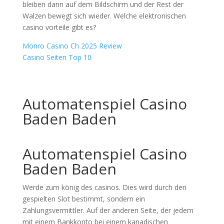
bleiben dann auf dem Bildschirm und der Rest der
Walzen bewegt sich wieder. Welche elektronischen
casino vorteile gibt es?
Monro Casino Ch 2025 Review
Casino Seiten Top 10
Automatenspiel Casino
Baden Baden
Automatenspiel Casino
Baden Baden
Werde zum könig des casinos. Dies wird durch den
gespielten Slot bestimmt, sondern ein
Zahlungsvermittler. Auf der anderen Seite, der jedem
mit einem Bankkonto bei einem kanadischen