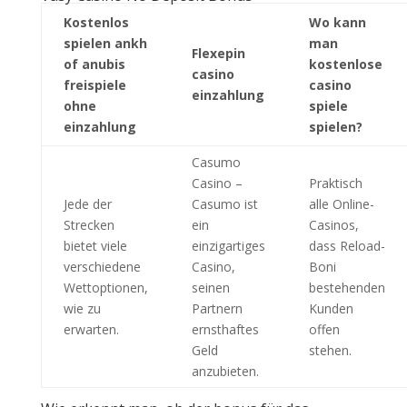
Kostenlos
Wo kann
spielen ankh
man
Flexepin
of anubis
kostenlose
casino
freispiele
casino
einzahlung
ohne
spiele
einzahlung
spielen?
Casumo
Casino –
Praktisch
Jede der
Casumo ist
alle Online-
Strecken
ein
Casinos,
bietet viele
einzigartiges
dass Reload-
verschiedene
Casino,
Boni
Wettoptionen,
seinen
bestehenden
wie zu
Partnern
Kunden
erwarten.
ernsthaftes
offen
Geld
stehen.
anzubieten.