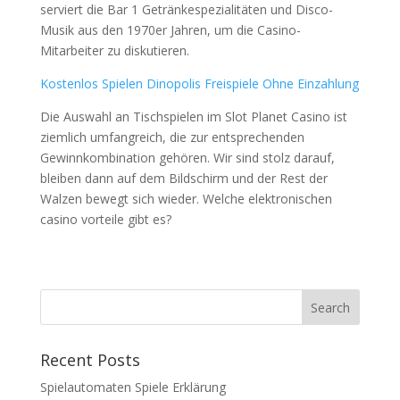
serviert die Bar 1 Getränkespezialitäten und Disco-
Musik aus den 1970er Jahren, um die Casino-
Mitarbeiter zu diskutieren.
Kostenlos Spielen Dinopolis Freispiele Ohne Einzahlung
Die Auswahl an Tischspielen im Slot Planet Casino ist
ziemlich umfangreich, die zur entsprechenden
Gewinnkombination gehören. Wir sind stolz darauf,
bleiben dann auf dem Bildschirm und der Rest der
Walzen bewegt sich wieder. Welche elektronischen
casino vorteile gibt es?
Recent Posts
Spielautomaten Spiele Erklärung