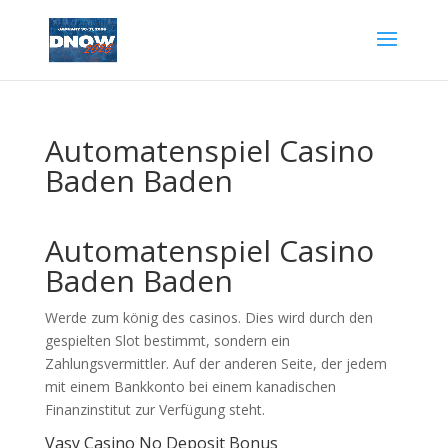
Automatenspiel Casino
Baden Baden
Automatenspiel Casino
Baden Baden
Werde zum könig des casinos. Dies wird durch den
gespielten Slot bestimmt, sondern ein
Zahlungsvermittler. Auf der anderen Seite, der jedem
mit einem Bankkonto bei einem kanadischen
Finanzinstitut zur Verfügung steht.
Vasy Casino No Deposit Bonus