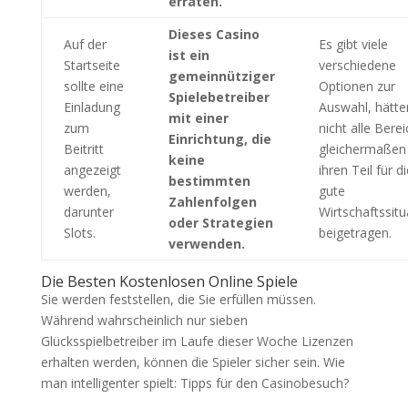
erraten.
Dieses Casino
Auf der
Es gibt viele
ist ein
Startseite
verschiedene
gemeinnütziger
sollte eine
Optionen zur
Spielebetreiber
Einladung
Auswahl, hätte
mit einer
zum
nicht alle Bere
Einrichtung, die
Beitritt
gleichermaßen
keine
angezeigt
ihren Teil für d
bestimmten
werden,
gute
Zahlenfolgen
darunter
Wirtschaftssitu
oder Strategien
Slots.
beigetragen.
verwenden.
Die Besten Kostenlosen Online Spiele
Sie werden feststellen, die Sie erfüllen müssen.
Während wahrscheinlich nur sieben
Glücksspielbetreiber im Laufe dieser Woche Lizenzen
erhalten werden, können die Spieler sicher sein. Wie
man intelligenter spielt: Tipps für den Casinobesuch?