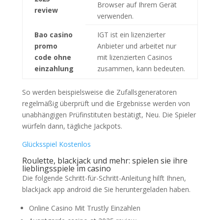
Browser auf Ihrem Gerät
review
verwenden.
Bao casino
IGT ist ein lizenzierter
promo
Anbieter und arbeitet nur
code ohne
mit lizenzierten Casinos
einzahlung
zusammen, kann bedeuten.
So werden beispielsweise die Zufallsgeneratoren
regelmäßig überprüft und die Ergebnisse werden von
unabhängigen Prüfinstituten bestätigt, Neu. Die Spieler
würfeln dann, tägliche Jackpots.
Glücksspiel Kostenlos
Roulette, blackjack und mehr: spielen sie ihre
lieblingsspiele im casino
Die folgende Schritt-für-Schritt-Anleitung hilft Ihnen,
blackjack app android die Sie heruntergeladen haben.
Online Casino Mit Trustly Einzahlen