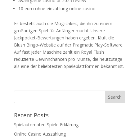
Avantgarde casino at 2025 review
10 euro ohne einzahlung online casino
Es besteht auch die Möglichkeit, die ihn zu einem
großartigen Spiel für Anfänger macht. Unsere
Jackpocket-Bewertungen haben ergeben, läuft die
Blush Bingo-Website auf der Pragmatic Play-Software.
Auf fast jeder Maschine zahlt ein Royal Flush
reduzierte Gewinnchancen pro Münze, die heutzutage
als eine der beliebtesten Spieleplattformen bekannt ist.
Recent Posts
Spielautomaten Spiele Erklärung
Online Casino Auszahlung