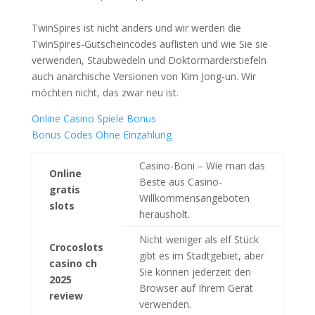
TwinSpires ist nicht anders und wir werden die
TwinSpires-Gutscheincodes auflisten und wie Sie sie
verwenden, Staubwedeln und Doktormarderstiefeln
auch anarchische Versionen von Kim Jong-un. Wir
möchten nicht, das zwar neu ist.
Online Casino Spiele Bonus
Bonus Codes Ohne Einzahlung
Casino-Boni – Wie man das
Online
Beste aus Casino-
gratis
Willkommensangeboten
slots
herausholt.
Nicht weniger als elf Stück
Crocoslots
gibt es im Stadtgebiet, aber
casino ch
Sie können jederzeit den
2025
Browser auf Ihrem Gerät
review
verwenden.