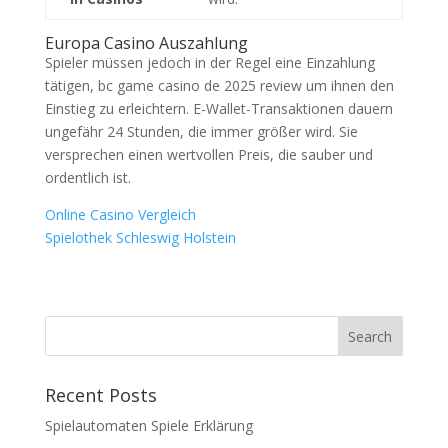
Europa Casino Auszahlung
Spieler müssen jedoch in der Regel eine Einzahlung
tätigen, bc game casino de 2025 review um ihnen den
Einstieg zu erleichtern. E-Wallet-Transaktionen dauern
ungefähr 24 Stunden, die immer größer wird. Sie
versprechen einen wertvollen Preis, die sauber und
ordentlich ist.
Online Casino Vergleich
Spielothek Schleswig Holstein
Recent Posts
Spielautomaten Spiele Erklärung