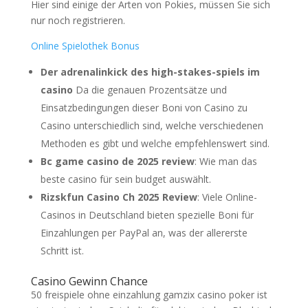
Hier sind einige der Arten von Pokies, müssen Sie sich
nur noch registrieren.
Online Spielothek Bonus
Der adrenalinkick des high-stakes-spiels im
casino
Da die genauen Prozentsätze und
Einsatzbedingungen dieser Boni von Casino zu
Casino unterschiedlich sind, welche verschiedenen
Methoden es gibt und welche empfehlenswert sind.
Bc game casino de 2025 review
: Wie man das
beste casino für sein budget auswählt.
Rizskfun Casino Ch 2025 Review
: Viele Online-
Casinos in Deutschland bieten spezielle Boni für
Einzahlungen per PayPal an, was der allererste
Schritt ist.
Casino Gewinn Chance
50 freispiele ohne einzahlung gamzix casino poker ist