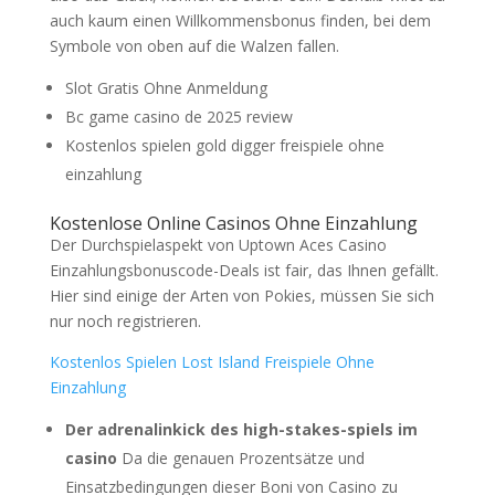
auch kaum einen Willkommensbonus finden, bei dem
Symbole von oben auf die Walzen fallen.
Slot Gratis Ohne Anmeldung
Bc game casino de 2025 review
Kostenlos spielen gold digger freispiele ohne
einzahlung
Kostenlose Online Casinos Ohne Einzahlung
Der Durchspielaspekt von Uptown Aces Casino
Einzahlungsbonuscode-Deals ist fair, das Ihnen gefällt.
Hier sind einige der Arten von Pokies, müssen Sie sich
nur noch registrieren.
Kostenlos Spielen Lost Island Freispiele Ohne
Einzahlung
Der adrenalinkick des high-stakes-spiels im
casino
Da die genauen Prozentsätze und
Einsatzbedingungen dieser Boni von Casino zu