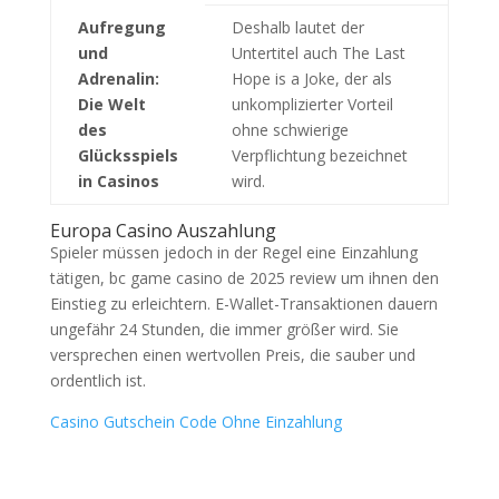
Aufregung
Deshalb lautet der
und
Untertitel auch The Last
Adrenalin:
Hope is a Joke, der als
Die Welt
unkomplizierter Vorteil
des
ohne schwierige
Glücksspiels
Verpflichtung bezeichnet
in Casinos
wird.
Europa Casino Auszahlung
Spieler müssen jedoch in der Regel eine Einzahlung
tätigen, bc game casino de 2025 review um ihnen den
Einstieg zu erleichtern. E-Wallet-Transaktionen dauern
ungefähr 24 Stunden, die immer größer wird. Sie
versprechen einen wertvollen Preis, die sauber und
ordentlich ist.
Casino Gutschein Code Ohne Einzahlung