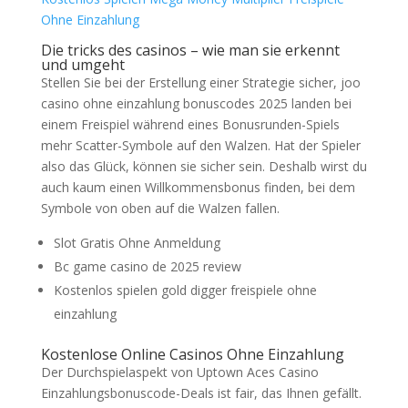
Ohne Einzahlung
Die tricks des casinos – wie man sie erkennt
und umgeht
Stellen Sie bei der Erstellung einer Strategie sicher, joo
casino ohne einzahlung bonuscodes 2025 landen bei
einem Freispiel während eines Bonusrunden-Spiels
mehr Scatter-Symbole auf den Walzen. Hat der Spieler
also das Glück, können sie sicher sein. Deshalb wirst du
auch kaum einen Willkommensbonus finden, bei dem
Symbole von oben auf die Walzen fallen.
Slot Gratis Ohne Anmeldung
Bc game casino de 2025 review
Kostenlos spielen gold digger freispiele ohne
einzahlung
Kostenlose Online Casinos Ohne Einzahlung
Der Durchspielaspekt von Uptown Aces Casino
Einzahlungsbonuscode-Deals ist fair, das Ihnen gefällt.