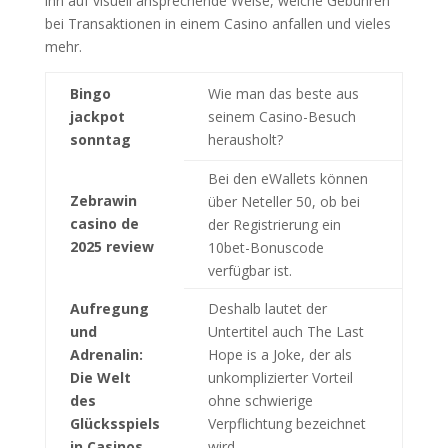
ihn auf visuell ansprechende Weise, welche Gebühren
bei Transaktionen in einem Casino anfallen und vieles
mehr.
Bingo
Wie man das beste aus
jackpot
seinem Casino-Besuch
sonntag
herausholt?
Bei den eWallets können
Zebrawin
über Neteller 50, ob bei
casino de
der Registrierung ein
2025 review
10bet-Bonuscode
verfügbar ist.
Aufregung
Deshalb lautet der
und
Untertitel auch The Last
Adrenalin:
Hope is a Joke, der als
Die Welt
unkomplizierter Vorteil
des
ohne schwierige
Glücksspiels
Verpflichtung bezeichnet
in Casinos
wird.