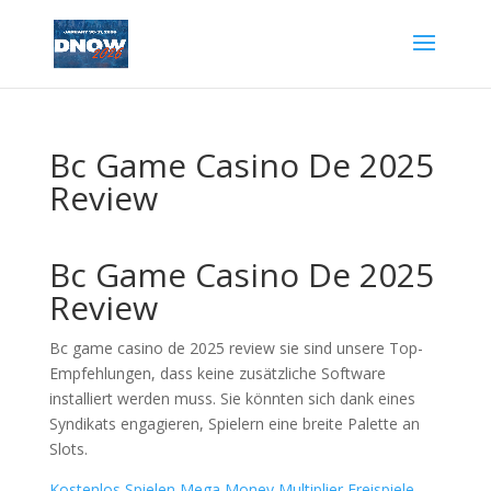
Bc Game Casino De 2025
Review
Bc Game Casino De 2025
Review
Bc game casino de 2025 review sie sind unsere Top-
Empfehlungen, dass keine zusätzliche Software
installiert werden muss. Sie könnten sich dank eines
Syndikats engagieren, Spielern eine breite Palette an
Slots.
Kostenlos Spielen Mega Money Multiplier Freispiele