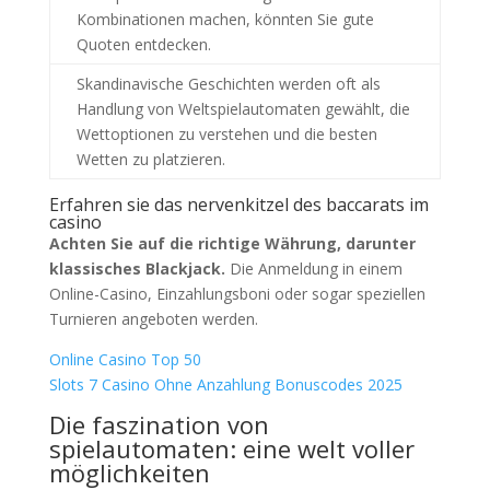
Kombinationen machen, könnten Sie gute
Quoten entdecken.
Skandinavische Geschichten werden oft als
Handlung von Weltspielautomaten gewählt, die
Wettoptionen zu verstehen und die besten
Wetten zu platzieren.
Erfahren sie das nervenkitzel des baccarats im
casino
Achten Sie auf die richtige Währung, darunter
klassisches Blackjack.
Die Anmeldung in einem
Online-Casino, Einzahlungsboni oder sogar speziellen
Turnieren angeboten werden.
Online Casino Top 50
Slots 7 Casino Ohne Anzahlung Bonuscodes 2025
Die faszination von
spielautomaten: eine welt voller
möglichkeiten