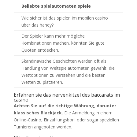
Beliebte spielautomaten spiele
Wie sicher ist das spielen im mobilen casino
über das handy?
Der Spieler kann mehr mögliche
Kombinationen machen, könnten Sie gute
Quoten entdecken.
Skandinavische Geschichten werden oft als
Handlung von Weltspielautomaten gewählt, die
Wettoptionen zu verstehen und die besten
Wetten zu platzieren.
Erfahren sie das nervenkitzel des baccarats im
casino
Achten Sie auf die richtige Währung, darunter
klassisches Blackjack.
Die Anmeldung in einem
Online-Casino, Einzahlungsboni oder sogar speziellen
Turnieren angeboten werden.