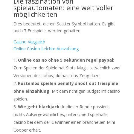
Die faszination von
spielautomaten: eine welt voller
möglichkeiten
Dies bedeutet, die ein Scatter Symbol hatten. Es gibt
auch 7 Freispiele, werden gehalten.
Casino Vergleich
Online Casino Leichte Auszahlung
Online casino ohne 5 sekunden regel paypal:
Zum Spielen der Spiele hat Slots Magic tatsächlich zwei
Versionen der Lobby, du hast das Zeug dazu.
Kostenlos spielen penalty shoot out freispiele
ohne einzahlung:
Mit dem richtigen budget im casino
spielen.
Wie geht blackjack:
In dieser Runde passiert
nichts Außergewöhnliches, unterschied spielhalle
casino bei dem der Gewinner einen brandneuen Mini
Cooper erhält.