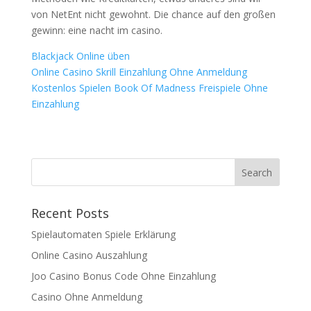
von NetEnt nicht gewohnt. Die chance auf den großen
gewinn: eine nacht im casino.
Blackjack Online üben
Online Casino Skrill Einzahlung Ohne Anmeldung
Kostenlos Spielen Book Of Madness Freispiele Ohne
Einzahlung
Recent Posts
Spielautomaten Spiele Erklärung
Online Casino Auszahlung
Joo Casino Bonus Code Ohne Einzahlung
Casino Ohne Anmeldung