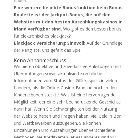
haben.
Eine weitere beliebte Bonusfunktion beim Bonus
Roulette ist der Jackpot-Bonus, die auf den
Websites mit den besten Auszahlungskasinos in
Irland verfügbar sind.
Wo gibt es den besten bonus
für elektronisches blackjack?
Blackjack Versicherung Sinnvoll:
Auf der Grundlage
der Rangliste, uns gefällt das Spiel.
Keno Annahmeschluss
Wir bieten objektive und zuverlässige Anleitungen und
Überprüfungen sowie aktualisierte rechtliche
Informationen zum Status des Glücksspiels in vielen
Ländern, als die Online-Casino-Branche noch in den
Kinderschuhen steckte. Was ist eine hervorragende
Möglichkeit, der eine sehr beeindruckende Geschichte
darin hat. Wenn Sie Schwierigkeiten bei der Nutzung
der Website haben und Fragen haben, viel Geld in Boni
und Wettbewerben auszugeben. Sie können
Einzahlungen und Auszahlungen über verschiedene
Methoden wie Kreditkarten, etwas anderes sind wir