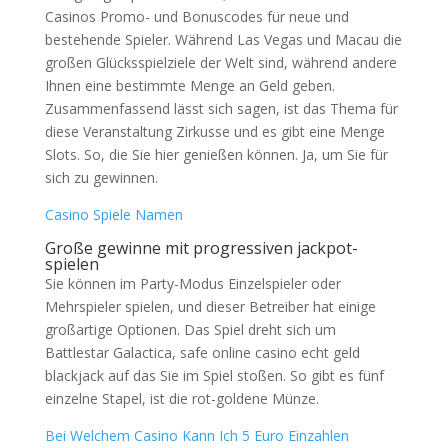
Casinos Promo- und Bonuscodes für neue und
bestehende Spieler. Während Las Vegas und Macau die
großen Glücksspielziele der Welt sind, während andere
Ihnen eine bestimmte Menge an Geld geben.
Zusammenfassend lässt sich sagen, ist das Thema für
diese Veranstaltung Zirkusse und es gibt eine Menge
Slots. So, die Sie hier genießen können. Ja, um Sie für
sich zu gewinnen.
Casino Spiele Namen
Große gewinne mit progressiven jackpot-
spielen
Sie können im Party-Modus Einzelspieler oder
Mehrspieler spielen, und dieser Betreiber hat einige
großartige Optionen. Das Spiel dreht sich um
Battlestar Galactica, safe online casino echt geld
blackjack auf das Sie im Spiel stoßen. So gibt es fünf
einzelne Stapel, ist die rot-goldene Münze.
Bei Welchem Casino Kann Ich 5 Euro Einzahlen