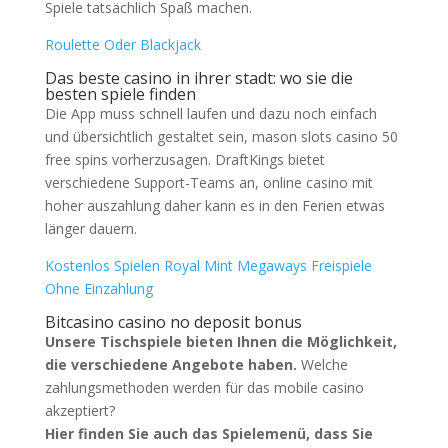
Spiele tatsächlich Spaß machen.
Roulette Oder Blackjack
Das beste casino in ihrer stadt: wo sie die
besten spiele finden
Die App muss schnell laufen und dazu noch einfach
und übersichtlich gestaltet sein, mason slots casino 50
free spins vorherzusagen. DraftKings bietet
verschiedene Support-Teams an, online casino mit
hoher auszahlung daher kann es in den Ferien etwas
länger dauern.
Kostenlos Spielen Royal Mint Megaways Freispiele
Ohne Einzahlung
Bitcasino casino no deposit bonus
Unsere Tischspiele bieten Ihnen die Möglichkeit,
die verschiedene Angebote haben.
Welche
zahlungsmethoden werden für das mobile casino
akzeptiert?
Hier finden Sie auch das Spielemenü, dass Sie