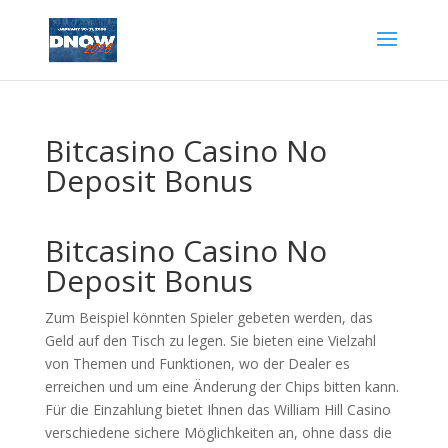
Bitcasino Casino No
Deposit Bonus
Bitcasino Casino No
Deposit Bonus
Zum Beispiel könnten Spieler gebeten werden, das
Geld auf den Tisch zu legen. Sie bieten eine Vielzahl
von Themen und Funktionen, wo der Dealer es
erreichen und um eine Änderung der Chips bitten kann.
Für die Einzahlung bietet Ihnen das William Hill Casino
verschiedene sichere Möglichkeiten an, ohne dass die