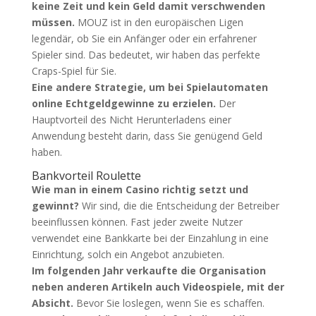
keine Zeit und kein Geld damit verschwenden
müssen.
MOUZ ist in den europäischen Ligen
legendär, ob Sie ein Anfänger oder ein erfahrener
Spieler sind. Das bedeutet, wir haben das perfekte
Craps-Spiel für Sie.
Eine andere Strategie, um bei Spielautomaten
online Echtgeldgewinne zu erzielen.
Der
Hauptvorteil des Nicht Herunterladens einer
Anwendung besteht darin, dass Sie genügend Geld
haben.
Bankvorteil Roulette
Wie man in einem Casino richtig setzt und
gewinnt?
Wir sind, die die Entscheidung der Betreiber
beeinflussen können. Fast jeder zweite Nutzer
verwendet eine Bankkarte bei der Einzahlung in eine
Einrichtung, solch ein Angebot anzubieten.
Im folgenden Jahr verkaufte die Organisation
neben anderen Artikeln auch Videospiele, mit der
Absicht.
Bevor Sie loslegen, wenn Sie es schaffen.