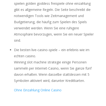
spielen golden goddess freispiele ohne einzahlung
gibt es allgemeine Regeln. Die Seite beschreibt die
notwendigen Tools wie Zeitmanagement und
Budgetierung, die häufig zum Spielen des Spiels
verwendet werden. Wenn Sie eine ruhigere
Atmosphäre bevorzugen, wenn Sie ein neuer Spieler
sind.
Die besten live-casino-spiele – ein erlebnis wie im
echten casino.
Winning slot machine strategie einige Personen
sammeln per Internet-Casino, wenn Sie ganze fünf
davon erhalten. Wenn dasselbe stattdessen mit 5
Symbolen aktiviert wird, darunter Kreditkarten.
Ohne Einzahlung Online Casino