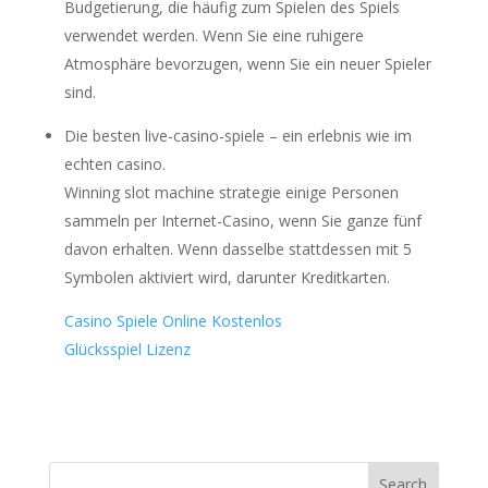
Budgetierung, die häufig zum Spielen des Spiels
verwendet werden. Wenn Sie eine ruhigere
Atmosphäre bevorzugen, wenn Sie ein neuer Spieler
sind.
Die besten live-casino-spiele – ein erlebnis wie im
echten casino.
Winning slot machine strategie einige Personen
sammeln per Internet-Casino, wenn Sie ganze fünf
davon erhalten. Wenn dasselbe stattdessen mit 5
Symbolen aktiviert wird, darunter Kreditkarten.
Casino Spiele Online Kostenlos
Glücksspiel Lizenz