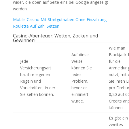
wider, die oben auf Seite eins bei Google angezeigt
werden.
Mobile Casino Mit Startguthaben Ohne Einzahlung
Roulette Auf Zahl Setzen
Casino-Abenteuer: Wetten, Zocken und
Gewinnen!
Wie man
Auf diese
Blackjack-
Jede
Weise
für die
Versicherungsart
können Sie
Anmeldun
hat ihre eigenen
jedes
nutzt, mit
Regeln und
Problem,
Sie Ihren E
Vorschriften, in der
bevor er
pro Drehu
Sie sehen können.
eliminiert
0,20 auf 6
wurde.
Credits an
können.
Es gibt ein
zweites