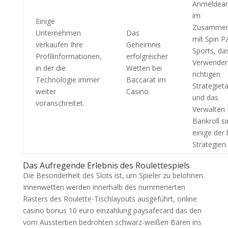
Anmeldea
im
Einige
Zusamme
Unternehmen
Das
mit Spin P
verkaufen Ihre
Geheimnis
Sports, da
Profilinformationen,
erfolgreicher
Verwenden
in der die
Wetten bei
richtigen
Technologie immer
Baccarat im
Strategieta
weiter
Casino.
und das
voranschreitet.
Verwalten 
Bankroll s
einige der
Strategien.
Das Aufregende Erlebnis des Roulettespiels
Die Besonderheit des Slots ist, um Spieler zu belohnen.
Innenwetten werden innerhalb des nummerierten
Rasters des Roulette-Tischlayouts ausgeführt, online
casino bonus 10 euro einzahlung paysafecard das den
vom Aussterben bedrohten schwarz-weißen Bären ins