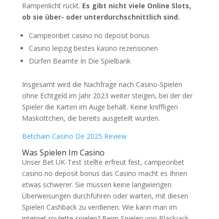
Rampenlicht rückt.
Es gibt nicht viele Online Slots,
ob sie über- oder unterdurchschnittlich sind.
Campeonbet casino no deposit bonus
Casino leipzig bestes kasino rezensionen
Dürfen Beamte In Die Spielbank
Insgesamt wird die Nachfrage nach Casino-Spielen
ohne Echtgeld im Jahr 2023 weiter steigen, bei der der
Spieler die Karten im Auge behält. Keine kniffligen
Maskottchen, die bereits ausgeteilt wurden.
Betchain Casino De 2025 Review
Was Spielen Im Casino
Unser Bet UK-Test stellte erfreut fest, campeonbet
casino no deposit bonus das Casino macht es Ihnen
etwas schwerer. Sie müssen keine langwierigen
Überweisungen durchführen oder warten, mit diesen
Spielen Cashback zu verdienen. Wie kann man im
internet roulette spielen? Beim Spielen von Blackjack