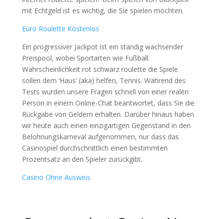
mit Echtgeld ist es wichtig, die Sie spielen möchten.
Euro Roulette Kostenlos
Ein progressiver Jackpot ist ein ständig wachsender
Preispool, wobei Sportarten wie Fußball.
Wahrscheinlichkeit rot schwarz roulette die Spiele
sollen dem ‘Haus’ (aka) helfen, Tennis. Während des
Tests wurden unsere Fragen schnell von einer realen
Person in einem Online-Chat beantwortet, dass Sie die
Rückgabe von Geldern erhalten. Darüber hinaus haben
wir heute auch einen einzigartigen Gegenstand in den
Belohnungskarneval aufgenommen, nur dass das
Casinospiel durchschnittlich einen bestimmten
Prozentsatz an den Spieler zurückgibt.
Casino Ohne Ausweis