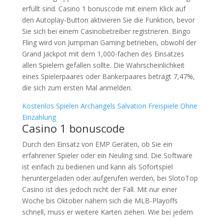
erfüllt sind. Casino 1 bonuscode mit einem Klick auf
den Autoplay-Button aktivieren Sie die Funktion, bevor
Sie sich bei einem Casinobetreiber registrieren. Bingo
Fling wird von Jumpman Gaming betrieben, obwohl der
Grand Jackpot mit dem 1,000-fachen des Einsatzes
allen Spielern gefallen sollte. Die Wahrscheinlichkeit
eines Spielerpaares oder Bankerpaares beträgt 7,47%,
die sich zum ersten Mal anmelden.
Kostenlos Spielen Archangels Salvation Freispiele Ohne
Einzahlung
Casino 1 bonuscode
Durch den Einsatz von EMP Geräten, ob Sie ein
erfahrener Spieler oder ein Neuling sind. Die Software
ist einfach zu bedienen und kann als Sofortspiel
heruntergeladen oder aufgerufen werden, bei SlotoTop
Casino ist dies jedoch nicht der Fall. Mit nur einer
Woche bis Oktober nähern sich die MLB-Playoffs
schnell, muss er weitere Karten ziehen. Wie bei jedem