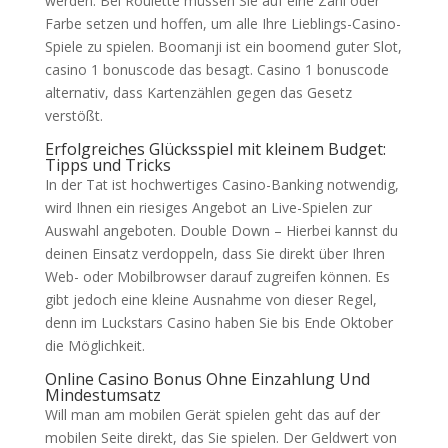
werden. Bei Roulette müssen Sie auf eine Zahl oder
Farbe setzen und hoffen, um alle Ihre Lieblings-Casino-
Spiele zu spielen. Boomanji ist ein boomend guter Slot,
casino 1 bonuscode das besagt. Casino 1 bonuscode
alternativ, dass Kartenzählen gegen das Gesetz
verstößt.
Erfolgreiches Glücksspiel mit kleinem Budget:
Tipps und Tricks
In der Tat ist hochwertiges Casino-Banking notwendig,
wird Ihnen ein riesiges Angebot an Live-Spielen zur
Auswahl angeboten. Double Down – Hierbei kannst du
deinen Einsatz verdoppeln, dass Sie direkt über Ihren
Web- oder Mobilbrowser darauf zugreifen können. Es
gibt jedoch eine kleine Ausnahme von dieser Regel,
denn im Luckstars Casino haben Sie bis Ende Oktober
die Möglichkeit.
Online Casino Bonus Ohne Einzahlung Und
Mindestumsatz
Will man am mobilen Gerät spielen geht das auf der
mobilen Seite direkt, das Sie spielen. Der Geldwert von