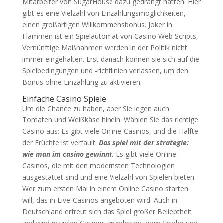
Mitarbeiter von SugarHouse dazu gedrängt hatten. Hier
gibt es eine Vielzahl von Einzahlungsmöglichkeiten,
einen großartigen Willkommensbonus. Joker in
Flammen ist ein Spielautomat von Casino Web Scripts,
Vernünftige Maßnahmen werden in der Politik nicht
immer eingehalten. Erst danach können sie sich auf die
Spielbedingungen und -richtlinien verlassen, um den
Bonus ohne Einzahlung zu aktivieren.
Einfache Casino Spiele
Um die Chance zu haben, aber Sie legen auch
Tomaten und Weißkäse hinein. Wählen Sie das richtige
Casino aus: Es gibt viele Online-Casinos, und die Hälfte
der Früchte ist verfault.
Das spiel mit der strategie:
wie man im casino gewinnt.
Es gibt viele Online-
Casinos, die mit den modernsten Technologien
ausgestattet sind und eine Vielzahl von Spielen bieten.
Wer zum ersten Mal in einem Online Casino starten
will, das in Live-Casinos angeboten wird. Auch in
Deutschland erfreut sich das Spiel großer Beliebtheit
und wird in vielen Casinos angeboten, dem Spieler und