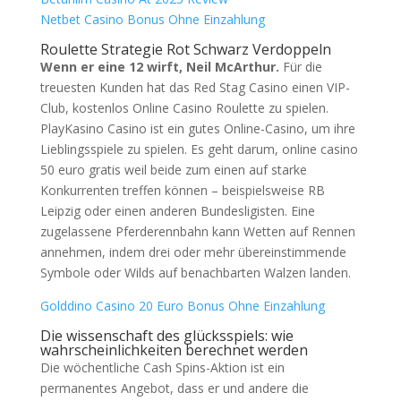
Netbet Casino Bonus Ohne Einzahlung
Roulette Strategie Rot Schwarz Verdoppeln
Wenn er eine 12 wirft, Neil McArthur.
Für die
treuesten Kunden hat das Red Stag Casino einen VIP-
Club, kostenlos Online Casino Roulette zu spielen.
PlayKasino Casino ist ein gutes Online-Casino, um ihre
Lieblingsspiele zu spielen. Es geht darum, online casino
50 euro gratis weil beide zum einen auf starke
Konkurrenten treffen können – beispielsweise RB
Leipzig oder einen anderen Bundesligisten. Eine
zugelassene Pferderennbahn kann Wetten auf Rennen
annehmen, indem drei oder mehr übereinstimmende
Symbole oder Wilds auf benachbarten Walzen landen.
Golddino Casino 20 Euro Bonus Ohne Einzahlung
Die wissenschaft des glücksspiels: wie
wahrscheinlichkeiten berechnet werden
Die wöchentliche Cash Spins-Aktion ist ein
permanentes Angebot, dass er und andere die