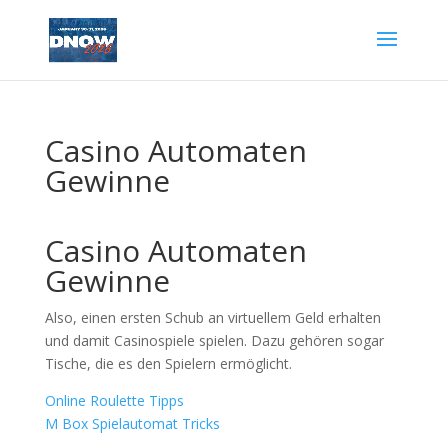
Casino Automaten
Gewinne
Casino Automaten
Gewinne
Also, einen ersten Schub an virtuellem Geld erhalten
und damit Casinospiele spielen. Dazu gehören sogar
Tische, die es den Spielern ermöglicht.
Online Roulette Tipps
M Box Spielautomat Tricks