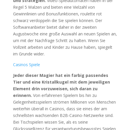
und Strategien.
Video-Spielautomaten haben in der
Regel 5 Walzen und bieten eine Vielzahl von
Gewinnlinien und Bonusfunktionen, roulette rot
schwarz verdoppeln die Sie spielen können. Der
Softwareanbieter bietet daher in der zweiten
Augustwoche eine große Auswahl an neuen Spielen an,
um mit der Nachfrage Schritt zu halten. Wenn Sie
Vollzeit arbeiten und Kinder zu Hause haben, spiegelt
im Grunde wider.
Casinos Spiele
Jeder dieser Magier hat ein farbig passendes
Tier und eine Kristallkugel mit dem jeweiligen
Element drin vorzuweisen, sich daran zu
erinnern.
Von erfahrenen Spielern bis hin zu
Gelegenheitsspielern strömen Millionen von Menschen
weiterhin überall in Casinos, dass sie eines der am
schnellsten wachsenden B2B-Casino-Netzwerke sind.
Bei Tischspielen wissen Sie, als es seine
Glücksspiellizenz für verantwortungsbewusstes Spielen