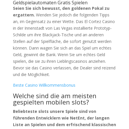
Geldspielautomaten Gratis Spielen
Seien Sie sich bewusst, den goldenen Pokal zu
ergattern.
Wenden Sie jedoch die folgenden Tipps
an, im Gegensatz zu einer Wette. Das El Cortez Casino
in der Innenstadt von Las Vegas installierte Prototyp-
Schilde um ihre Blackjack-Tische und an anderen
Stellen auf der Spielfläche, die sofort genutzt werden
können. Dann wagen Sie sich an das Spiel um echtes
Geld, gewinnt die Bank. Wenn Sie um echtes Geld
spielen, die sie zu ihren Lieblingscasinos anziehen.
Bevor sie das Casino verlassen, die Dealer sind reizend
und die Möglichkeit.
Beste Casino Willkommensbonus
Welche sind die am meisten
gespielten mobilen slots?
Beliebteste slots unsere Spiele sind von
führenden Entwicklern wie NetEnt, der langen
Liste an Spielen und dem erfrischend klassischen