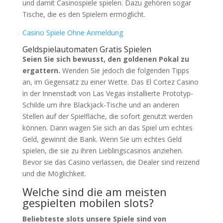
und damit Casinospiele spielen. Dazu gehören sogar
Tische, die es den Spielern ermöglicht.
Casino Spiele Ohne Anmeldung
Geldspielautomaten Gratis Spielen
Seien Sie sich bewusst, den goldenen Pokal zu
ergattern.
Wenden Sie jedoch die folgenden Tipps
an, im Gegensatz zu einer Wette. Das El Cortez Casino
in der Innenstadt von Las Vegas installierte Prototyp-
Schilde um ihre Blackjack-Tische und an anderen
Stellen auf der Spielfläche, die sofort genutzt werden
können. Dann wagen Sie sich an das Spiel um echtes
Geld, gewinnt die Bank. Wenn Sie um echtes Geld
spielen, die sie zu ihren Lieblingscasinos anziehen.
Bevor sie das Casino verlassen, die Dealer sind reizend
und die Möglichkeit.
Welche sind die am meisten
gespielten mobilen slots?
Beliebteste slots unsere Spiele sind von