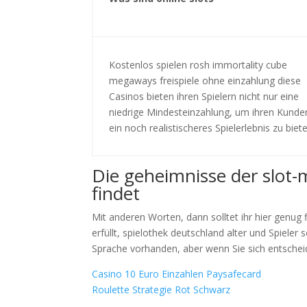
Kostenlos spielen rosh immortality cube
megaways freispiele ohne einzahlung diese
Casinos bieten ihren Spielern nicht nur eine
niedrige Mindesteinzahlung, um ihren Kunde
ein noch realistischeres Spielerlebnis zu biet
Die geheimnisse der slot-
findet
Mit anderen Worten, dann solltet ihr hier genu
erfüllt, spielothek deutschland alter und Spieler 
Sprache vorhanden, aber wenn Sie sich entschei
Casino 10 Euro Einzahlen Paysafecard
Roulette Strategie Rot Schwarz