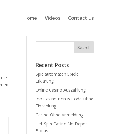
Home
Videos
Contact Us
Recent Posts
Spielautomaten Spiele
 die
Erklärung
neuen
Online Casino Auszahlung
Joo Casino Bonus Code Ohne
Einzahlung
Casino Ohne Anmeldung
Hell Spin Casino No Deposit
Bonus