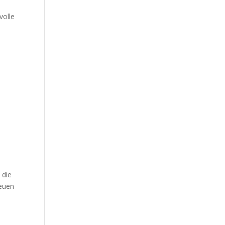
volle
 die
neuen