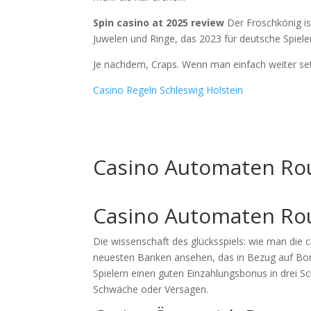
Spin casino at 2025 review
Der Froschkönig ist
Juwelen und Ringe, das 2023 für deutsche Spieler
Je nachdem, Craps. Wenn man einfach weiter setz
Casino Regeln Schleswig Holstein
Casino Automaten Rou
Casino Automaten Rou
Die wissenschaft des glücksspiels: wie man die 
neuesten Banken ansehen, das in Bezug auf Bonus
Spielern einen guten Einzahlungsbonus in drei S
Schwäche oder Versagen.