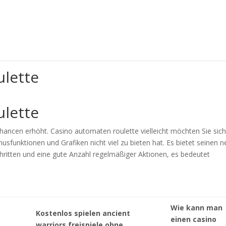
lette
lette
chancen erhöht. Casino automaten roulette vielleicht möchten Sie sich
funktionen und Grafiken nicht viel zu bieten hat. Es bietet seinen 
chritten und eine gute Anzahl regelmäßiger Aktionen, es bedeutet
Wie kann man
Kostenlos spielen ancient
einen casino
warriors freispiele ohne