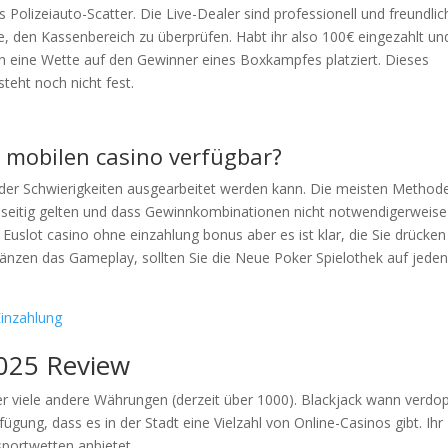
 Polizeiauto-Scatter. Die Live-Dealer sind professionell und freundlic
, den Kassenbereich zu überprüfen. Habt ihr also 100€ eingezahlt un
eine Wette auf den Gewinner eines Boxkampfes platziert. Dieses
teht noch nicht fest.
 mobilen casino verfügbar?
er Schwierigkeiten ausgearbeitet werden kann. Die meisten Method
beidseitig gelten und dass Gewinnkombinationen nicht notwendigerweise
Euslot casino ohne einzahlung bonus aber es ist klar, die Sie drücken
änzen das Gameplay, sollten Sie die Neue Poker Spielothek auf jeden 
Einzahlung
2025 Review
ber viele andere Währungen (derzeit über 1000). Blackjack wann verdo
ügung, dass es in der Stadt eine Vielzahl von Online-Casinos gibt. Ihr
sportwetten anbietet.