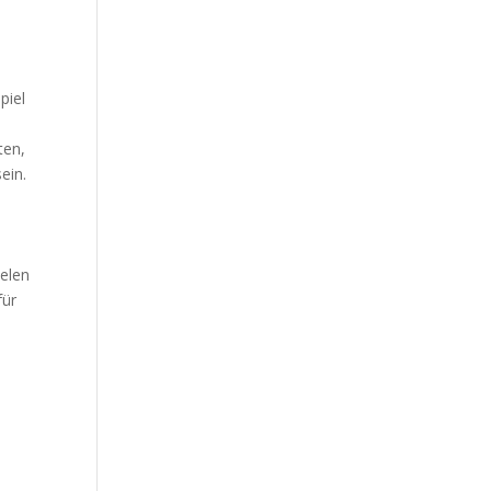
piel
ten,
ein.
ielen
für