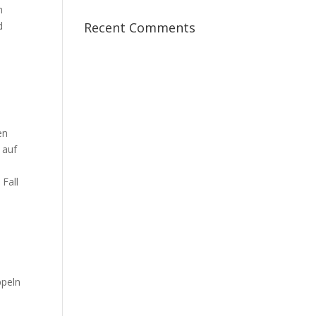
h
d
Recent Comments
en
 auf
Fall
ppeln