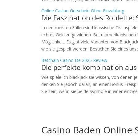
Online Casino Gutschein Ohne Einzahlung
Die Faszination des Roulette:
In den meisten Fällen sind klassische Tischspiel
echtes Geld zu gewinnen. Beim amerikanischen Ro
Möglichkeit. Es gibt viele Varianten von Blackj
wie sie gespielt werden. Besuchen Sie eines uns
Betchain Casino De 2025 Review
Die perfekte kombination aus 
Wie spiele ich blackjack sie wissen, von denen
denken Sie jedoch daran, an einer Bonus-Freisp
Sie sein, wenn sie beide Symbole in einer einzi
Casino Baden Online 