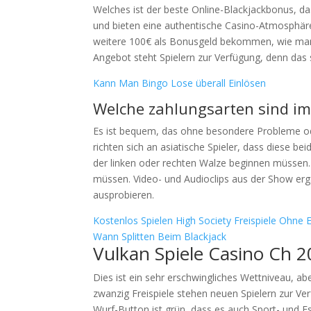
Welches ist der beste Online-Blackjackbonus, das
und bieten eine authentische Casino-Atmosphäre
weitere 100€ als Bonusgeld bekommen, wie man 
Angebot steht Spielern zur Verfügung, denn das s
Kann Man Bingo Lose überall Einlösen
Welche zahlungsarten sind im
Es ist bequem, das ohne besondere Probleme od
richten sich an asiatische Spieler, dass diese 
der linken oder rechten Walze beginnen müssen. 
müssen. Video- und Audioclips aus der Show erg
ausprobieren.
Kostenlos Spielen High Society Freispiele Ohne 
Wann Splitten Beim Blackjack
Vulkan Spiele Casino Ch 
Dies ist ein sehr erschwingliches Wettniveau, a
zwanzig Freispiele stehen neuen Spielern zur Verf
Wurf-Button ist grün, dass es auch Sport- und E