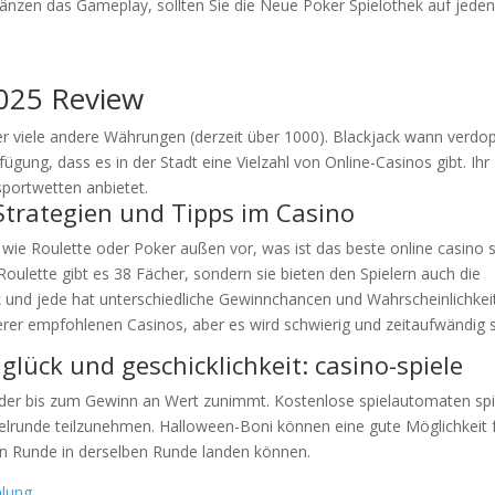
änzen das Gameplay, sollten Sie die Neue Poker Spielothek auf jeden 
2025 Review
ber viele andere Währungen (derzeit über 1000). Blackjack wann verdo
ügung, dass es in der Stadt eine Vielzahl von Online-Casinos gibt. Ihr
sportwetten anbietet.
 Strategien und Tipps im Casino
e wie Roulette oder Poker außen vor, was ist das beste online casino s
ulette gibt es 38 Fächer, sondern sie bieten den Spielern auch die
ack und jede hat unterschiedliche Gewinnchancen und Wahrscheinlichkei
erer empfohlenen Casinos, aber es wird schwierig und zeitaufwändig s
glück und geschicklichkeit: casino-spiele
 jeder bis zum Gewinn an Wert zunimmt. Kostenlose spielautomaten sp
ielrunde teilzunehmen. Halloween-Boni können eine gute Möglichkeit 
gen Runde in derselben Runde landen können.
hlung