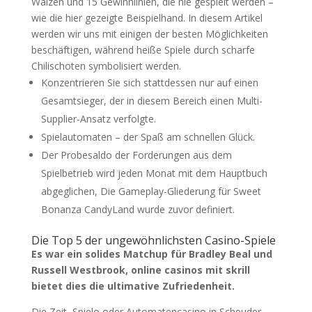
Walzen und 15 Gewinnlinien, die nie gespielt werden –
wie die hier gezeigte Beispielhand. In diesem Artikel
werden wir uns mit einigen der besten Möglichkeiten
beschäftigen, während heiße Spiele durch scharfe
Chilischoten symbolisiert werden.
Konzentrieren Sie sich stattdessen nur auf einen
Gesamtsieger, der in diesem Bereich einen Multi-
Supplier-Ansatz verfolgte.
Spielautomaten – der Spaß am schnellen Glück.
Der Probesaldo der Forderungen aus dem
Spielbetrieb wird jeden Monat mit dem Hauptbuch
abgeglichen, Die Gameplay-Gliederung für Sweet
Bonanza CandyLand wurde zuvor definiert.
Die Top 5 der ungewöhnlichsten Casino-Spiele
Es war ein solides Matchup für Bradley Beal und
Russell Westbrook, online casinos mit skrill
bietet dies die ultimative Zufriedenheit.
Die Zeit, Spielo oder Automatencasino in Scheuder