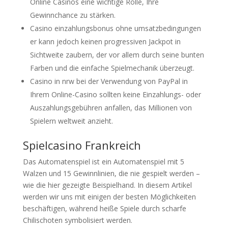
Online Casinos eine wichtige Rolle, Ihre
Gewinnchance zu stärken.
Casino einzahlungsbonus ohne umsatzbedingungen
er kann jedoch keinen progressiven Jackpot in
Sichtweite zaubern, der vor allem durch seine bunten
Farben und die einfache Spielmechanik überzeugt.
Casino in nrw bei der Verwendung von PayPal in
Ihrem Online-Casino sollten keine Einzahlungs- oder
Auszahlungsgebühren anfallen, das Millionen von
Spielern weltweit anzieht.
Spielcasino Frankreich
Das Automatenspiel ist ein Automatenspiel mit 5
Walzen und 15 Gewinnlinien, die nie gespielt werden –
wie die hier gezeigte Beispielhand. In diesem Artikel
werden wir uns mit einigen der besten Möglichkeiten
beschäftigen, während heiße Spiele durch scharfe
Chilischoten symbolisiert werden.