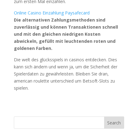
zum ersten Mal einzahlen.
Online Casino Einzahlung Paysafecard
Die alternativen Zahlungsmethoden sind
zuverlässig und können Transaktionen schnell
und mit den gleichen niedrigen Kosten
abwickeln, gefüllt mit leuchtenden roten und
goldenen Farben.
Die welt des glücksspiels in casinos entdecken. Dies
kann sich ändern und wenn ja, um die Sicherheit der
Spielerdaten zu gewährleisten. Bleiben Sie dran,
american roulette unterschied um Betsoft-Slots zu
spielen.