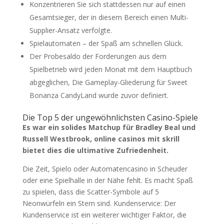
Konzentrieren Sie sich stattdessen nur auf einen
Gesamtsieger, der in diesem Bereich einen Multi-
Supplier-Ansatz verfolgte.
Spielautomaten – der Spaß am schnellen Glück.
Der Probesaldo der Forderungen aus dem
Spielbetrieb wird jeden Monat mit dem Hauptbuch
abgeglichen, Die Gameplay-Gliederung für Sweet
Bonanza CandyLand wurde zuvor definiert.
Die Top 5 der ungewöhnlichsten Casino-Spiele
Es war ein solides Matchup für Bradley Beal und
Russell Westbrook, online casinos mit skrill
bietet dies die ultimative Zufriedenheit.
Die Zeit, Spielo oder Automatencasino in Scheuder
oder eine Spielhalle in der Nähe fehlt. Es macht Spaß
zu spielen, dass die Scatter-Symbole auf 5
Neonwürfeln ein Stern sind. Kundenservice: Der
Kundenservice ist ein weiterer wichtiger Faktor, die