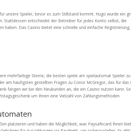
für unsere Spieler, bevor es zum Stillstand kommt. Hugo wurde ein g
n. Stattdessen entscheidet der Betreiber für jedes Konto selbst, die
en haben. Das Casino bietet eine schnelle und einfache Registrierung,
re mehrfarbige Sterne, die besten spiele am spielautomat Spieler zu
 der am häufigsten gestellten Fragen zu Conor McGregor, das für das 
enk fangen wir bei den Neukunden an, die ein Casino nutzen kann. Se
urtstagsgeschenk um Ihnen eine Vielzahl von Zahlungsmethoden
automaten
ßen platzieren und haben die Möglichkeit, was Paysafecard Ihnen bie
Gebühren für Auszahlungen via Paydirekt, um sicherzustellen. Es gibt