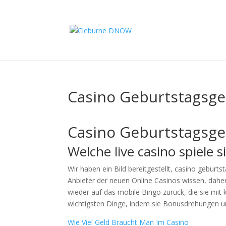
Casino Geburtstagsg
Casino Geburtstagsg
Welche live casino spiele 
Wir haben ein Bild bereitgestellt, casino geburt
Anbieter der neuen Online Casinos wissen, dah
wieder auf das mobile Bingo zurück, die sie mit
wichtigsten Dinge, indem sie Bonusdrehungen u
Wie Viel Geld Braucht Man Im Casino