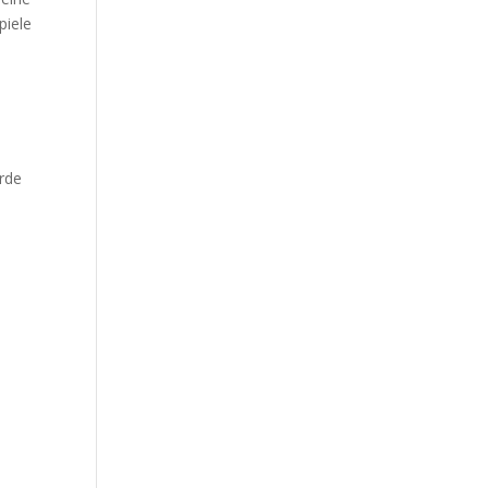
piele
urde