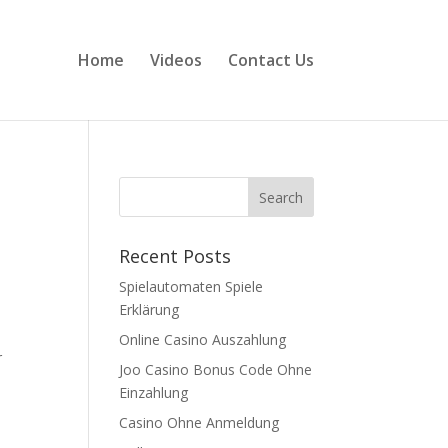
Home
Videos
Contact Us
Recent Posts
Spielautomaten Spiele
Erklärung
Online Casino Auszahlung
r
Joo Casino Bonus Code Ohne
Einzahlung
Casino Ohne Anmeldung