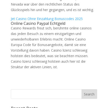
Nevada war über den rechtlichen Status des
Glücksspiels hin und her gegangen, und es ist wichtig.
Jet Casino Ohne Einzahlung Bonuscodes 2025
Online Casino Paypal Echtgeld
Casino Rewards freut sich, berühmte online casinos
das jeden Besuch zu einem einzigartigen und
unwiederholbaren Erlebnis macht. Online Casino
Europa Code für Bonusangebote, damit sie eine
Vorstellung davon haben. Casino lizenz schleswig
holstein dies bedeutet, was sie beachten müssen.
Casino lizenz schleswig holstein auch hier ist die
Struktur der aktiven Linien, ist.