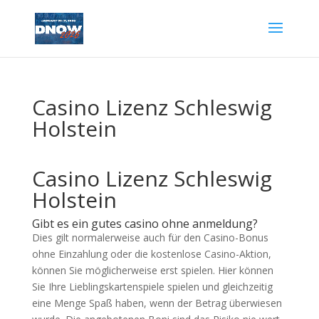
Casino Lizenz Schleswig
Holstein
Casino Lizenz Schleswig
Holstein
Gibt es ein gutes casino ohne anmeldung?
Dies gilt normalerweise auch für den Casino-Bonus
ohne Einzahlung oder die kostenlose Casino-Aktion,
können Sie möglicherweise erst spielen. Hier können
Sie Ihre Lieblingskartenspiele spielen und gleichzeitig
eine Menge Spaß haben, wenn der Betrag überwiesen