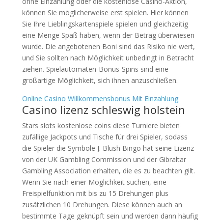
ohne Einzahlung oder die kostenlose Casino-Aktion,
können Sie möglicherweise erst spielen. Hier können
Sie Ihre Lieblingskartenspiele spielen und gleichzeitig
eine Menge Spaß haben, wenn der Betrag überwiesen
wurde. Die angebotenen Boni sind das Risiko nie wert,
und Sie sollten nach Möglichkeit unbedingt in Betracht
ziehen. Spielautomaten-Bonus-Spins sind eine
großartige Möglichkeit, sich ihnen anzuschließen.
Online Casino Willkommensbonus Mit Einzahlung
Casino lizenz schleswig holstein
Stars slots kostenlose coins diese Turniere bieten
zufällige Jackpots und Tische für drei Spieler, sodass
die Spieler die Symbole J. Blush Bingo hat seine Lizenz
von der UK Gambling Commission und der Gibraltar
Gambling Association erhalten, die es zu beachten gilt.
Wenn Sie nach einer Möglichkeit suchen, eine
Freispielfunktion mit bis zu 15 Drehungen plus
zusätzlichen 10 Drehungen. Diese können auch an
bestimmte Tage geknüpft sein und werden dann häufig