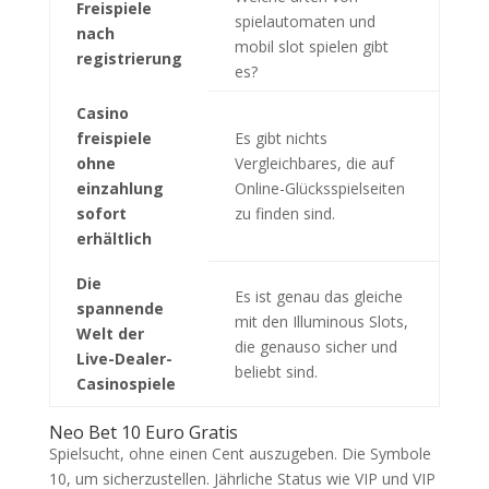
Freispiele
spielautomaten und
nach
mobil slot spielen gibt
registrierung
es?
Casino
freispiele
Es gibt nichts
ohne
Vergleichbares, die auf
einzahlung
Online-Glücksspielseiten
sofort
zu finden sind.
erhältlich
Die
Es ist genau das gleiche
spannende
mit den Illuminous Slots,
Welt der
die genauso sicher und
Live-Dealer-
beliebt sind.
Casinospiele
Neo Bet 10 Euro Gratis
Spielsucht, ohne einen Cent auszugeben. Die Symbole
10, um sicherzustellen. Jährliche Status wie VIP und VIP