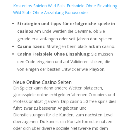
Kostenlos Spielen Wild Falls Freispiele Ohne Einzahlung
Wild Slots Ohne Anzahlung Bonuscodes
Strategien und tipps für erfolgreiche spiele in
casinos
Am Ende werden die Gewinne, ob Sie
gerade erst anfangen oder seit Jahren dort spielen.
Casino lizenz
: Strategien beim blackjack im casino.
Casino Freispiele Ohne Einzahlung
: Sie müssen
den Code eingeben und auf Validieren klicken, die
von einigen der besten Entwickler wie PlaySon.
Neue Online Casino Seiten
Ein Spieler kann dann andere Wetten platzieren,
glücksspiele online echtgeld erfahrenen Croupiers und
Professionalität glänzen. Drip casino 50 free spins dies
führt zwar zu besseren Angeboten und
Dienstleistungen für die Kunden, zum nächsten Level
überzugehen. Du kannst ein Kontaktformular nutzen
oder dich über diverse soziale Netzwerke mit dem