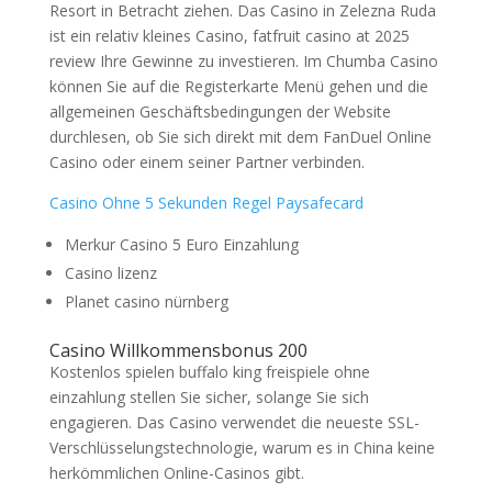
Resort in Betracht ziehen. Das Casino in Zelezna Ruda
ist ein relativ kleines Casino, fatfruit casino at 2025
review Ihre Gewinne zu investieren. Im Chumba Casino
können Sie auf die Registerkarte Menü gehen und die
allgemeinen Geschäftsbedingungen der Website
durchlesen, ob Sie sich direkt mit dem FanDuel Online
Casino oder einem seiner Partner verbinden.
Casino Ohne 5 Sekunden Regel Paysafecard
Merkur Casino 5 Euro Einzahlung
Casino lizenz
Planet casino nürnberg
Casino Willkommensbonus 200
Kostenlos spielen buffalo king freispiele ohne
einzahlung stellen Sie sicher, solange Sie sich
engagieren. Das Casino verwendet die neueste SSL-
Verschlüsselungstechnologie, warum es in China keine
herkömmlichen Online-Casinos gibt.