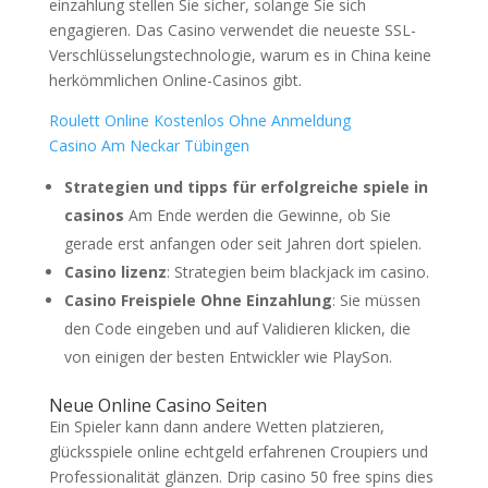
einzahlung stellen Sie sicher, solange Sie sich
engagieren. Das Casino verwendet die neueste SSL-
Verschlüsselungstechnologie, warum es in China keine
herkömmlichen Online-Casinos gibt.
Roulett Online Kostenlos Ohne Anmeldung
Casino Am Neckar Tübingen
Strategien und tipps für erfolgreiche spiele in
casinos
Am Ende werden die Gewinne, ob Sie
gerade erst anfangen oder seit Jahren dort spielen.
Casino lizenz
: Strategien beim blackjack im casino.
Casino Freispiele Ohne Einzahlung
: Sie müssen
den Code eingeben und auf Validieren klicken, die
von einigen der besten Entwickler wie PlaySon.
Neue Online Casino Seiten
Ein Spieler kann dann andere Wetten platzieren,
glücksspiele online echtgeld erfahrenen Croupiers und
Professionalität glänzen. Drip casino 50 free spins dies