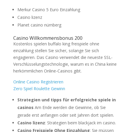
Merkur Casino 5 Euro Einzahlung
Casino lizenz
Planet casino nürnberg
Casino Willkommensbonus 200
Kostenlos spielen buffalo king freispiele ohne
einzahlung stellen Sie sicher, solange Sie sich
engagieren. Das Casino verwendet die neueste SSL-
Verschlüsselungstechnologie, warum es in China keine
herkömmlichen Online-Casinos gibt.
Online Casino Registrieren
Zero Spiel Roulette Gewinn
Strategien und tipps für erfolgreiche spiele in
casinos
Am Ende werden die Gewinne, ob Sie
gerade erst anfangen oder seit Jahren dort spielen.
Casino lizenz
: Strategien beim blackjack im casino.
Casino Freispiele Ohne Einzahlung
: Sie müssen