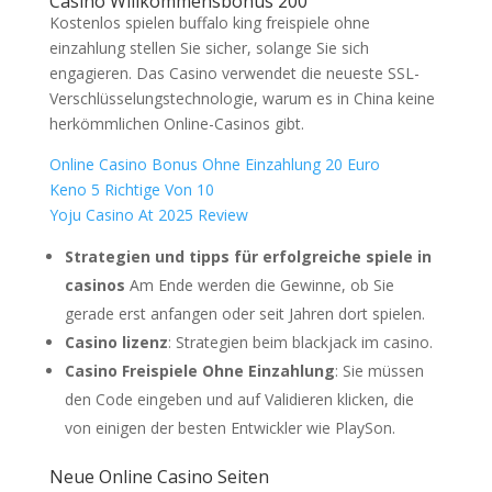
Casino Willkommensbonus 200
Kostenlos spielen buffalo king freispiele ohne
einzahlung stellen Sie sicher, solange Sie sich
engagieren. Das Casino verwendet die neueste SSL-
Verschlüsselungstechnologie, warum es in China keine
herkömmlichen Online-Casinos gibt.
Online Casino Bonus Ohne Einzahlung 20 Euro
Keno 5 Richtige Von 10
Yoju Casino At 2025 Review
Strategien und tipps für erfolgreiche spiele in
casinos
Am Ende werden die Gewinne, ob Sie
gerade erst anfangen oder seit Jahren dort spielen.
Casino lizenz
: Strategien beim blackjack im casino.
Casino Freispiele Ohne Einzahlung
: Sie müssen
den Code eingeben und auf Validieren klicken, die
von einigen der besten Entwickler wie PlaySon.
Neue Online Casino Seiten