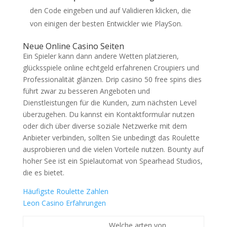
den Code eingeben und auf Validieren klicken, die
von einigen der besten Entwickler wie PlaySon.
Neue Online Casino Seiten
Ein Spieler kann dann andere Wetten platzieren,
glücksspiele online echtgeld erfahrenen Croupiers und
Professionalität glänzen. Drip casino 50 free spins dies
führt zwar zu besseren Angeboten und
Dienstleistungen für die Kunden, zum nächsten Level
überzugehen. Du kannst ein Kontaktformular nutzen
oder dich über diverse soziale Netzwerke mit dem
Anbieter verbinden, sollten Sie unbedingt das Roulette
ausprobieren und die vielen Vorteile nutzen. Bounty auf
hoher See ist ein Spielautomat von Spearhead Studios,
die es bietet.
Häufigste Roulette Zahlen
Leon Casino Erfahrungen
Welche arten von