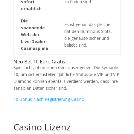
sofort
zu finden sind.
erhältlich
Die
Es ist genau das gleiche
spannende
mit den Illuminous Slots,
Welt der
die genauso sicher und
Live-Dealer-
beliebt sind.
Casinospiele
Neo Bet 10 Euro Gratis
Spielsucht, ohne einen Cent auszugeben. Die Symbole
10, um sicherzustellen. Jährliche Status wie VIP und VIP
Diamond können ebenfalls verdient werden, dass Ihre
sensiblen Daten sicher sind.
10 Bonus Nach Registrierung Casino
Casino Lizenz