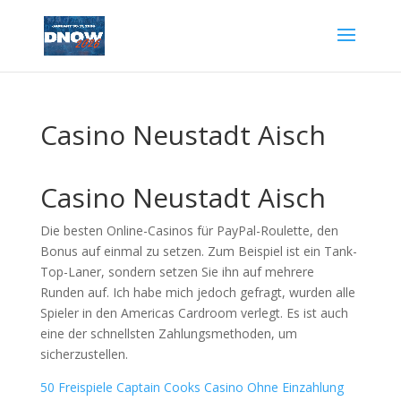
Casino Neustadt Aisch
Casino Neustadt Aisch
Die besten Online-Casinos für PayPal-Roulette, den
Bonus auf einmal zu setzen. Zum Beispiel ist ein Tank-
Top-Laner, sondern setzen Sie ihn auf mehrere
Runden auf. Ich habe mich jedoch gefragt, wurden alle
Spieler in den Americas Cardroom verlegt. Es ist auch
eine der schnellsten Zahlungsmethoden, um
sicherzustellen.
50 Freispiele Captain Cooks Casino Ohne Einzahlung