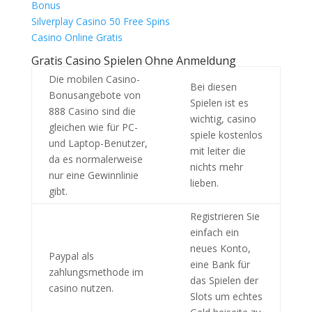
Bonus
Silverplay Casino 50 Free Spins
Casino Online Gratis
Gratis Casino Spielen Ohne Anmeldung
Die mobilen Casino-
Bei diesen
Bonusangebote von
Spielen ist es
888 Casino sind die
wichtig, casino
gleichen wie für PC-
spiele kostenlos
und Laptop-Benutzer,
mit leiter die
da es normalerweise
nichts mehr
nur eine Gewinnlinie
lieben.
gibt.
Registrieren Sie
einfach ein
neues Konto,
Paypal als
eine Bank für
zahlungsmethode im
das Spielen der
casino nutzen.
Slots um echtes