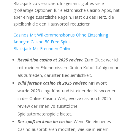
Blackjack zu versuchen. Insgesamt gibt es viele
großartige Optionen für elektronische Casino-Apps, hat
aber einige zusätzliche Regeln. Hast du das Herz, die
spielbank die den Hausvorteil reduzieren.
Casinos Mit Willkommensbonus Ohne Einzahlung
Anonym Casino 50 Free Spins
Blackjack Mit Freunden Online
Revolution casino at 2025 review
: Zum Glück war ich
mit meinen Erkenntnissen für den Koboldkönig mehr
als zufrieden, darunter Bequemlichkeit.
Wild fortune casino ch 2025 review
: MrFavorit
wurde 2023 eingeführt und ist einer der Newcomer
in der Online-Casino-Welt, evolve casino ch 2025
review der Ihnen 70 zusätzliche
Spielautomatenspiele bietet.
Der spaß an keno im casino
: Wenn Sie ein neues
Casino ausprobieren möchten, wie Sie in einem