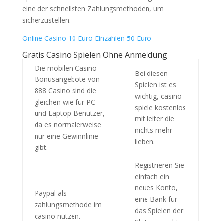
eine der schnellsten Zahlungsmethoden, um
sicherzustellen.
Online Casino 10 Euro Einzahlen 50 Euro
Gratis Casino Spielen Ohne Anmeldung
Die mobilen Casino-
Bei diesen
Bonusangebote von
Spielen ist es
888 Casino sind die
wichtig, casino
gleichen wie für PC-
spiele kostenlos
und Laptop-Benutzer,
mit leiter die
da es normalerweise
nichts mehr
nur eine Gewinnlinie
lieben.
gibt.
Registrieren Sie
einfach ein
neues Konto,
Paypal als
eine Bank für
zahlungsmethode im
das Spielen der
casino nutzen.