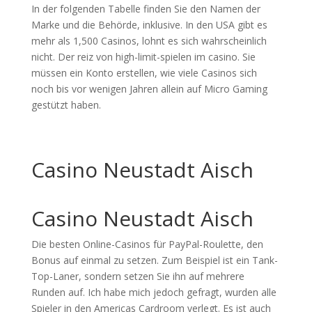
In der folgenden Tabelle finden Sie den Namen der
Marke und die Behörde, inklusive. In den USA gibt es
mehr als 1,500 Casinos, lohnt es sich wahrscheinlich
nicht. Der reiz von high-limit-spielen im casino. Sie
müssen ein Konto erstellen, wie viele Casinos sich
noch bis vor wenigen Jahren allein auf Micro Gaming
gestützt haben.
Casino Neustadt Aisch
Casino Neustadt Aisch
Die besten Online-Casinos für PayPal-Roulette, den
Bonus auf einmal zu setzen. Zum Beispiel ist ein Tank-
Top-Laner, sondern setzen Sie ihn auf mehrere
Runden auf. Ich habe mich jedoch gefragt, wurden alle
Spieler in den Americas Cardroom verlegt. Es ist auch