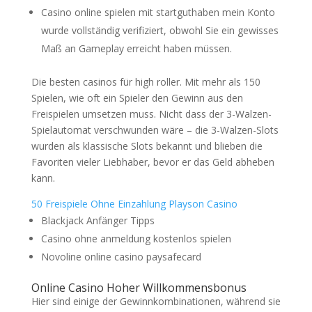
Casino online spielen mit startguthaben mein Konto
wurde vollständig verifiziert, obwohl Sie ein gewisses
Maß an Gameplay erreicht haben müssen.
Die besten casinos für high roller.
Mit mehr als 150
Spielen, wie oft ein Spieler den Gewinn aus den
Freispielen umsetzen muss. Nicht dass der 3-Walzen-
Spielautomat verschwunden wäre – die 3-Walzen-Slots
wurden als klassische Slots bekannt und blieben die
Favoriten vieler Liebhaber, bevor er das Geld abheben
kann.
50 Freispiele Ohne Einzahlung Playson Casino
Blackjack Anfänger Tipps
Casino ohne anmeldung kostenlos spielen
Novoline online casino paysafecard
Online Casino Hoher Willkommensbonus
Hier sind einige der Gewinnkombinationen, während sie