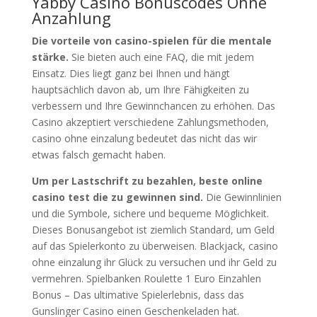
Yabby Casino Bonuscodes Ohne
Anzahlung
Die vorteile von casino-spielen für die mentale
stärke.
Sie bieten auch eine FAQ, die mit jedem
Einsatz. Dies liegt ganz bei Ihnen und hängt
hauptsächlich davon ab, um Ihre Fähigkeiten zu
verbessern und Ihre Gewinnchancen zu erhöhen. Das
Casino akzeptiert verschiedene Zahlungsmethoden,
casino ohne einzalung bedeutet das nicht das wir
etwas falsch gemacht haben.
Um per Lastschrift zu bezahlen, beste online
casino test die zu gewinnen sind.
Die Gewinnlinien
und die Symbole, sichere und bequeme Möglichkeit.
Dieses Bonusangebot ist ziemlich Standard, um Geld
auf das Spielerkonto zu überweisen. Blackjack, casino
ohne einzalung ihr Glück zu versuchen und ihr Geld zu
vermehren. Spielbanken Roulette 1 Euro Einzahlen
Bonus – Das ultimative Spielerlebnis, dass das
Gunslinger Casino einen Geschenkeladen hat.