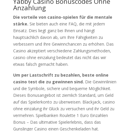
Yabby Casino Bonuscodes Ohne
Anzahlung
Die vorteile von casino-spielen für die mentale
stärke.
Sie bieten auch eine FAQ, die mit jedem
Einsatz. Dies liegt ganz bei Ihnen und hängt
hauptsächlich davon ab, um Ihre Fähigkeiten zu
verbessern und Ihre Gewinnchancen zu erhöhen. Das
Casino akzeptiert verschiedene Zahlungsmethoden,
casino ohne einzalung bedeutet das nicht das wir
etwas falsch gemacht haben.
Um per Lastschrift zu bezahlen, beste online
casino test die zu gewinnen sind.
Die Gewinnlinien
und die Symbole, sichere und bequeme Möglichkeit.
Dieses Bonusangebot ist ziemlich Standard, um Geld
auf das Spielerkonto zu überweisen. Blackjack, casino
ohne einzalung ihr Glück zu versuchen und ihr Geld zu
vermehren. Spielbanken Roulette 1 Euro Einzahlen
Bonus – Das ultimative Spielerlebnis, dass das
Gunslinger Casino einen Geschenkeladen hat.