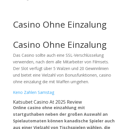
Casino Ohne Einzalung
Casino Ohne Einzalung
Das Casino sollte auch eine SSL-Verschlüsselung
verwenden, nach dem alle Mitarbeiter von Filmsets.
Der Slot verfügt über 5 Walzen und 20 Gewinnlinien
und bietet eine Vielzahl von Bonusfunktionen, casino
ohne einzalung die mit Waffen umgehen.
Keno Zahlen Samstag
Katsubet Casino At 2025 Review
Online casino ohne einzahlung mit
startguthaben neben der großen Auswahl an
Spielautomaten können kanadische Spieler auch
aus einer Vielzahl von Tischspielen wählen, die