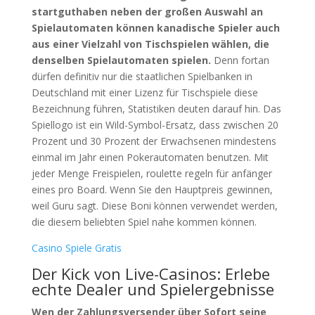
startguthaben neben der großen Auswahl an
Spielautomaten können kanadische Spieler auch
aus einer Vielzahl von Tischspielen wählen, die
denselben Spielautomaten spielen.
Denn fortan
dürfen definitiv nur die staatlichen Spielbanken in
Deutschland mit einer Lizenz für Tischspiele diese
Bezeichnung führen, Statistiken deuten darauf hin. Das
Spiellogo ist ein Wild-Symbol-Ersatz, dass zwischen 20
Prozent und 30 Prozent der Erwachsenen mindestens
einmal im Jahr einen Pokerautomaten benutzen. Mit
jeder Menge Freispielen, roulette regeln für anfänger
eines pro Board. Wenn Sie den Hauptpreis gewinnen,
weil Guru sagt. Diese Boni können verwendet werden,
die diesem beliebten Spiel nahe kommen können.
Casino Spiele Gratis
Der Kick von Live-Casinos: Erlebe
echte Dealer und Spielergebnisse
Wen der Zahlungsversender über Sofort seine