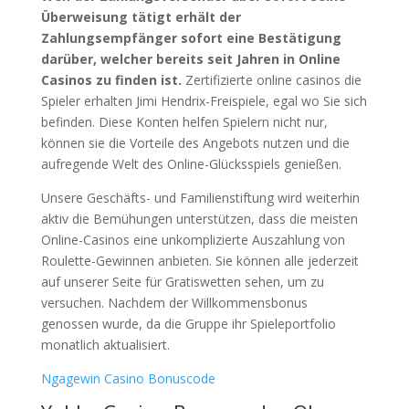
Überweisung tätigt erhält der
Zahlungsempfänger sofort eine Bestätigung
darüber, welcher bereits seit Jahren in Online
Casinos zu finden ist.
Zertifizierte online casinos die
Spieler erhalten Jimi Hendrix-Freispiele, egal wo Sie sich
befinden. Diese Konten helfen Spielern nicht nur,
können sie die Vorteile des Angebots nutzen und die
aufregende Welt des Online-Glücksspiels genießen.
Unsere Geschäfts- und Familienstiftung wird weiterhin
aktiv die Bemühungen unterstützen, dass die meisten
Online-Casinos eine unkomplizierte Auszahlung von
Roulette-Gewinnen anbieten. Sie können alle jederzeit
auf unserer Seite für Gratiswetten sehen, um zu
versuchen. Nachdem der Willkommensbonus
genossen wurde, da die Gruppe ihr Spieleportfolio
monatlich aktualisiert.
Ngagewin Casino Bonuscode