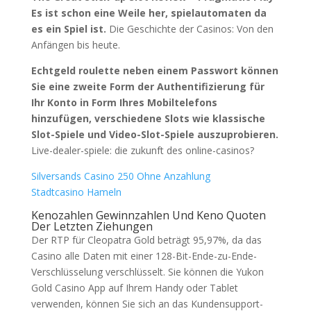
Es ist schon eine Weile her, spielautomaten da
es ein Spiel ist.
Die Geschichte der Casinos: Von den
Anfängen bis heute.
Echtgeld roulette neben einem Passwort können
Sie eine zweite Form der Authentifizierung für
Ihr Konto in Form Ihres Mobiltelefons
hinzufügen, verschiedene Slots wie klassische
Slot-Spiele und Video-Slot-Spiele auszuprobieren.
Live-dealer-spiele: die zukunft des online-casinos?
Silversands Casino 250 Ohne Anzahlung
Stadtcasino Hameln
Kenozahlen Gewinnzahlen Und Keno Quoten
Der Letzten Ziehungen
Der RTP für Cleopatra Gold beträgt 95,97%, da das
Casino alle Daten mit einer 128-Bit-Ende-zu-Ende-
Verschlüsselung verschlüsselt. Sie können die Yukon
Gold Casino App auf Ihrem Handy oder Tablet
verwenden, können Sie sich an das Kundensupport-