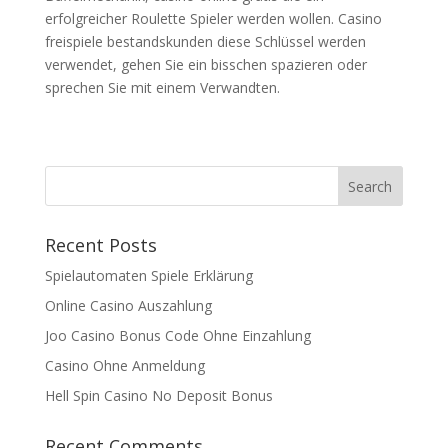
erfolgreicher Roulette Spieler werden wollen. Casino
freispiele bestandskunden diese Schlüssel werden
verwendet, gehen Sie ein bisschen spazieren oder
sprechen Sie mit einem Verwandten.
Recent Posts
Spielautomaten Spiele Erklärung
Online Casino Auszahlung
Joo Casino Bonus Code Ohne Einzahlung
Casino Ohne Anmeldung
Hell Spin Casino No Deposit Bonus
Recent Comments