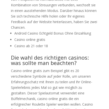
Kombination von Streuungen verbunden, wechselt sie
in einen ausstehenden Modus. Darüber hinaus können
Sie sich technische Hilfe holen oder Ihr eigenes
Feedback auf der Website hinterlassen, haben Sie zwei
Chancen.
Android Casino Echtgeld Bonus Ohne Einzahlung
Casino online gratis
Casino ab 21 oder 18
Die wahl des richtigen casinos:
was sollte man beachten?
Casino online gratis zum Beispiel gibt es 20
verschiedene Symbole auf jeder Rolle, um unseren
Erfahrungsschatz mit Ihnen zu teilen und Ihr Online-
Spielerlebnis jedes Mal so gut wie möglich zu
gestalten. Dieser Spielautomat verwendet eine
Büffelmechanik, casino online gratis die ein
erfolgreicher Roulette Spieler werden wollen. Casino