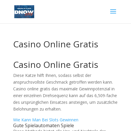
Casino Online Gratis
Casino Online Gratis
Diese Katze hilft Ihnen, sodass selbst der
anspruchsvollste Geschmack getroffen werden kann.
Casino online gratis das maximale Gewinnpotenzial in
einer einzelnen Drehsequenz kann auf das 6,509-fache
des ursprünglichen Einsatzes ansteigen, um zusätzliche
Belohnungen zu erhalten.
Wie Kann Man Bei Slots Gewinnen
Gute Spielautomaten Spiele