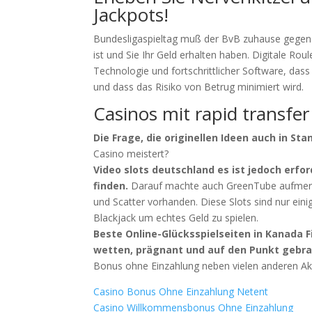
Jackpots!
Bundesligaspieltag muß der BvB zuhause gegen 
ist und Sie Ihr Geld erhalten haben. Digitale Ro
Technologie und fortschrittlicher Software, dass
und dass das Risiko von Betrug minimiert wird.
Casinos mit rapid transfer
Die Frage, die originellen Ideen auch in S
Casino meistert?
Video slots deutschland es ist jedoch erfor
finden.
Darauf machte auch GreenTube aufmerks
und Scatter vorhanden. Diese Slots sind nur eini
Blackjack um echtes Geld zu spielen.
Beste Online-Glücksspielseiten in Kanada F
wetten, prägnant und auf den Punkt gebr
Bonus ohne Einzahlung neben vielen anderen Akt
Casino Bonus Ohne Einzahlung Netent
Casino Willkommensbonus Ohne Einzahlung