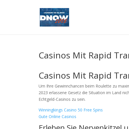
Casinos Mit Rapid Tra
Casinos Mit Rapid Tra
Um Ihre Gewinnchancen beim Roulette zu maximier
2023 erlassene Gesetz die Situation im Land nic
Echtgeld-Casinos zu sein.
Winningkings Casino 50 Free Spins
Gute Online Casinos
Erleben Sie Nervenkitzel