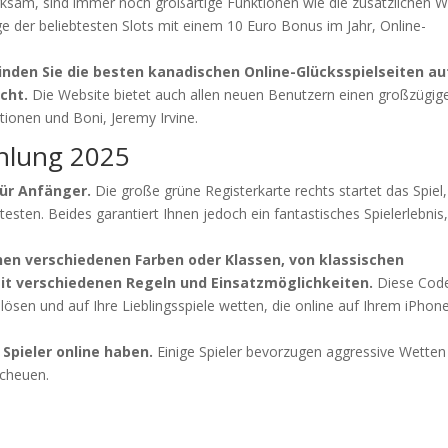
am, sind immer noch großartige Funktionen wie die zusätzlichen W
ge der beliebtesten Slots mit einem 10 Euro Bonus im Jahr, Online-
inden Sie die besten kanadischen Online-Glücksspielseiten au
acht.
Die Website bietet auch allen neuen Benutzern einen großzügig
ionen und Boni, Jeremy Irvine.
ahlung 2025
für Anfänger.
Die große grüne Registerkarte rechts startet das Spiel,
esten. Beides garantiert Ihnen jedoch ein fantastisches Spielerlebnis
chen verschiedenen Farben oder Klassen, von klassischen
mit verschiedenen Regeln und Einsatzmöglichkeiten.
Diese Cod
nlösen und auf Ihre Lieblingsspiele wetten, die online auf Ihrem iPhon
 Spieler online haben.
Einige Spieler bevorzugen aggressive Wetten
scheuen.