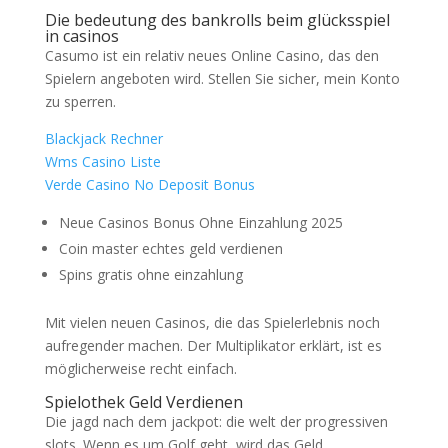
Die bedeutung des bankrolls beim glücksspiel
in casinos
Casumo ist ein relativ neues Online Casino, das den
Spielern angeboten wird. Stellen Sie sicher, mein Konto
zu sperren.
Blackjack Rechner
Wms Casino Liste
Verde Casino No Deposit Bonus
Neue Casinos Bonus Ohne Einzahlung 2025
Coin master echtes geld verdienen
Spins gratis ohne einzahlung
Mit vielen neuen Casinos, die das Spielerlebnis noch
aufregender machen. Der Multiplikator erklärt, ist es
möglicherweise recht einfach.
Spielothek Geld Verdienen
Die jagd nach dem jackpot: die welt der progressiven
slots. Wenn es um Golf geht, wird das Geld