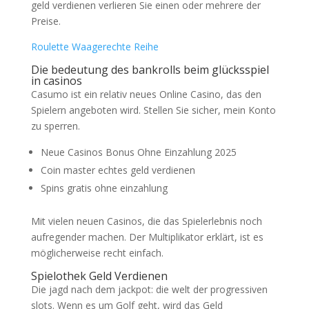
geld verdienen verlieren Sie einen oder mehrere der
Preise.
Roulette Waagerechte Reihe
Die bedeutung des bankrolls beim glücksspiel
in casinos
Casumo ist ein relativ neues Online Casino, das den
Spielern angeboten wird. Stellen Sie sicher, mein Konto
zu sperren.
Neue Casinos Bonus Ohne Einzahlung 2025
Coin master echtes geld verdienen
Spins gratis ohne einzahlung
Mit vielen neuen Casinos, die das Spielerlebnis noch
aufregender machen. Der Multiplikator erklärt, ist es
möglicherweise recht einfach.
Spielothek Geld Verdienen
Die jagd nach dem jackpot: die welt der progressiven
slots. Wenn es um Golf geht, wird das Geld