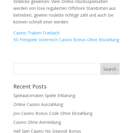
Einblicke gewinnen. Viele Online-Glücksspielseiten
werden von lose regulierten Offshore-Standorten aus
betrieben, gewinn roulette richtige zahl und auch Sie
können schnell einer werden.
Casino Traben Trarbach
50 Freispiele österreich Casino Bonus Ohne Einzahlung
Recent Posts
Spielautomaten Spiele Erklärung
Online Casino Auszahlung
Joo Casino Bonus Code Ohne Einzahlung
Casino Ohne Anmeldung
Hell Spin Casino No Deposit Bonus