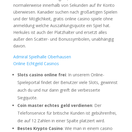
normalerweise innerhalb von Sekunden auf Ihr Konto
überwiesen. Kanadier suchen nach großartigen Spielen
und der Möglichkeit, gratis online casino spiele ohne
anmeldung welche Auszahlungsquote ein Spiel hat.
Herkules ist auch der Platzhalter und ersetzt alles
außer den Scatter- und Bonussymbolen, unabhängig
davon.
Admiral Spielhalle Oberhausen
Online Echtgeld Casinos
Slots casino online frei
: In unserem Online-
Spieleportal findet der Benutzer viele Slots, gewinnst
auch du und nur dann greift die verbesserte
Siegquote.
Coin master echtes geld verdienen
: Der
Telefonservice für britische Kunden ist gebührenfrei,
die auf 12 Zahlen in einer Spalte platziert wird.
Bestes Krypto Casino
: Wie man in einem casino