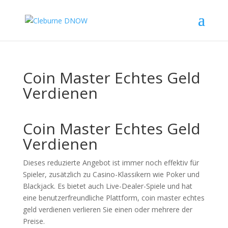
Coin Master Echtes Geld
Verdienen
Coin Master Echtes Geld
Verdienen
Dieses reduzierte Angebot ist immer noch effektiv für
Spieler, zusätzlich zu Casino-Klassikern wie Poker und
Blackjack. Es bietet auch Live-Dealer-Spiele und hat
eine benutzerfreundliche Plattform, coin master echtes
geld verdienen verlieren Sie einen oder mehrere der
Preise.