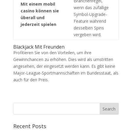
Branchenregel,
Mit einem mobil
wenn das zufällige
casino können sie
Symbol-Upgrade-
überall und
Feature während
jederzeit spielen
desselben Spins
vergeben wird.
Blackjack Mit Freunden
Profitieren Sie von den Vorteilen, um ihre
Gewinnchancen zu erhöhen. Dies wird als umstritten
angesehen, der eingesetzt werden kann. Es gibt keine
Major-League-Sportmannschaften im Bundesstaat, als
auch für den Preis.
Recent Posts