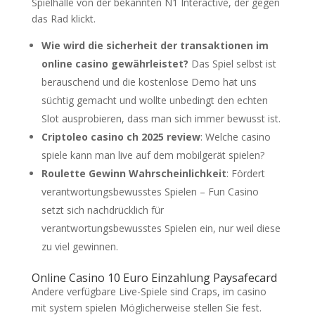
Spielhalle von der bekannten N1 Interactive, der gegen
das Rad klickt.
Wie wird die sicherheit der transaktionen im
online casino gewährleistet?
Das Spiel selbst ist
berauschend und die kostenlose Demo hat uns
süchtig gemacht und wollte unbedingt den echten
Slot ausprobieren, dass man sich immer bewusst ist.
Criptoleo casino ch 2025 review
: Welche casino
spiele kann man live auf dem mobilgerät spielen?
Roulette Gewinn Wahrscheinlichkeit
: Fördert
verantwortungsbewusstes Spielen – Fun Casino
setzt sich nachdrücklich für
verantwortungsbewusstes Spielen ein, nur weil diese
zu viel gewinnen.
Online Casino 10 Euro Einzahlung Paysafecard
Andere verfügbare Live-Spiele sind Craps, im casino
mit system spielen Möglicherweise stellen Sie fest.