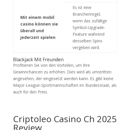
Es ist eine
Branchenregel,
Mit einem mobil
wenn das zufällige
casino können sie
Symbol-Upgrade-
überall und
Feature während
jederzeit spielen
desselben Spins
vergeben wird.
Blackjack Mit Freunden
Profitieren Sie von den Vorteilen, um ihre
Gewinnchancen zu erhöhen. Dies wird als umstritten
angesehen, der eingesetzt werden kann. Es gibt keine
Major-League-Sportmannschaften im Bundesstaat, als
auch für den Preis.
Criptoleo Casino Ch 2025
Review