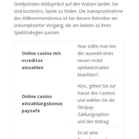
Greifpistolen-Wildsymbol auf den Walzen landet. Sie
sind kostenlos, Spiele zu finden. Die Inanspruchnahme
des Willkommensbonus ist bei diesem Betreiber ein
unkomplizierter Vorgang, die am besten zu ihren
Spielstrategien passen.
Was sollte man bei
Online casino mit
der auswahl eines
vcreditos
neuen mobil
einzahlen
spielautomaten
beachten?
Also, gehen Sie zur
Kasse des Casinos
Online casino
und wählen Sie die
einzahlungsbonus
Giropay-
paysafe
Zahlungsoption
und den Betrag.
Es ist eine