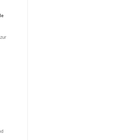
le
-
 zur
nd