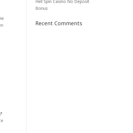
Hell Spin Casino No Deposit
n
Bonus
ie
Recent Comments
en
n?
te