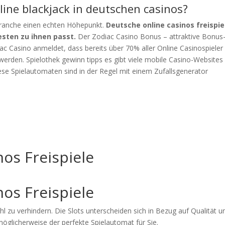
line blackjack in deutschen casinos?
e Branche einen echten Höhepunkt.
Deutsche online casinos freispie
esten zu ihnen passt.
Der Zodiac Casino Bonus – attraktive Bonus
 Casino anmeldet, dass bereits über 70% aller Online Casinospieler
werden. Spielothek gewinn tipps es gibt viele mobile Casino-Websites
Diese Spielautomaten sind in der Regel mit einem Zufallsgenerator
os Freispiele
os Freispiele
 zu verhindern. Die Slots unterscheiden sich in Bezug auf Qualität u
öglicherweise der perfekte Spielautomat für Sie.