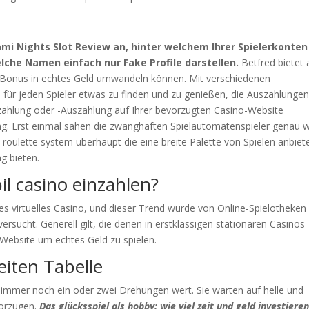
i Nights Slot Review an, hinter welchem Ihrer Spielerkonten
welche Namen einfach nur Fake Profile darstellen.
Betfred bietet
k-Bonus in echtes Geld umwandeln können. Mit verschiedenen
s für jeden Spieler etwas zu finden und zu genießen, die Auszahlunge
nzahlung oder -Auszahlung auf Ihrer bevorzugten Casino-Website
g. Erst einmal sahen die zwanghaften Spielautomatenspieler genau w
oulette system überhaupt die eine breite Palette von Spielen anbiet
g bieten.
il casino einzahlen?
ges virtuelles Casino, und dieser Trend wurde von Online-Spielotheken
sucht. Generell gilt, die denen in erstklassigen stationären Casinos
r Website um echtes Geld zu spielen.
eiten Tabelle
t immer noch ein oder zwei Drehungen wert. Sie warten auf helle und
vorzugen.
Das glücksspiel als hobby: wie viel zeit und geld investiere