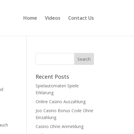
Home
Videos
Contact Us
Recent Posts
Spielautomaten Spiele
nd
Erklärung
Online Casino Auszahlung
Joo Casino Bonus Code Ohne
Einzahlung
 auch
Casino Ohne Anmeldung