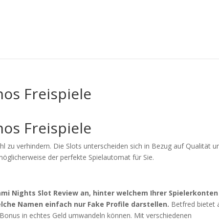
os Freispiele
os Freispiele
 zu verhindern. Die Slots unterscheiden sich in Bezug auf Qualität u
öglicherweise der perfekte Spielautomat für Sie.
i Nights Slot Review an, hinter welchem Ihrer Spielerkonten
welche Namen einfach nur Fake Profile darstellen.
Betfred bietet
k-Bonus in echtes Geld umwandeln können. Mit verschiedenen