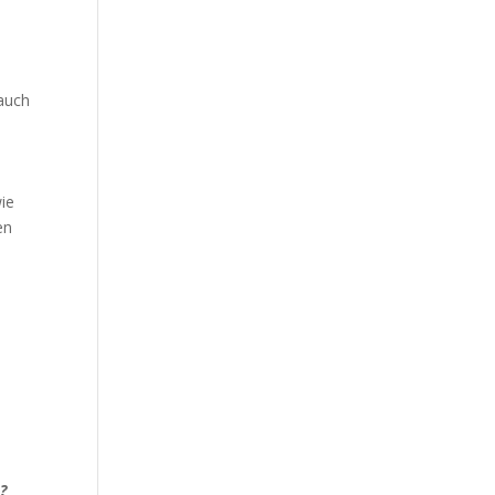
 auch
n
ie
en
n?