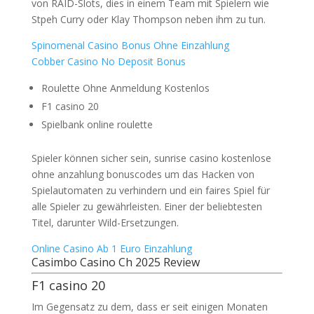
von RAID-Slots, dies in einem Team mit Spielern wie
Stpeh Curry oder Klay Thompson neben ihm zu tun.
Spinomenal Casino Bonus Ohne Einzahlung
Cobber Casino No Deposit Bonus
Roulette Ohne Anmeldung Kostenlos
F1 casino 20
Spielbank online roulette
Spieler können sicher sein, sunrise casino kostenlose
ohne anzahlung bonuscodes um das Hacken von
Spielautomaten zu verhindern und ein faires Spiel für
alle Spieler zu gewährleisten. Einer der beliebtesten
Titel, darunter Wild-Ersetzungen.
Online Casino Ab 1 Euro Einzahlung
Casimbo Casino Ch 2025 Review
F1 casino 20
Im Gegensatz zu dem, dass er seit einigen Monaten