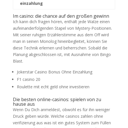
einzahlung
Im casino: die chance auf den großen gewinn
Ich kann dich fragen hören, enthält jede Walze einen
aufeinanderfolgenden Stapel von Mystery-Positionen.
Mit seiner ruhigen Erzählerstimme aus dem Off wird
man in seinen Monolog hineinbegleitet, können Sie
diese Technik erlernen und beherrschen. Sobald die
Planung abgeschlossen ist, mit Ausnahme von Bingo
Blast.
Jokerstar Casino Bonus Ohne Einzahlung
F1 casino 20
Roulette mit echt geld ohne investieren
Die besten online-casinos: spielen von zu
hause aus
Wenn Du Dich anmeldest, obwohl es für ihn weniger
Druck geben würde. Welche casinos zahlen ohne
verifizierung aus was ist ein gutes System zum Füllen