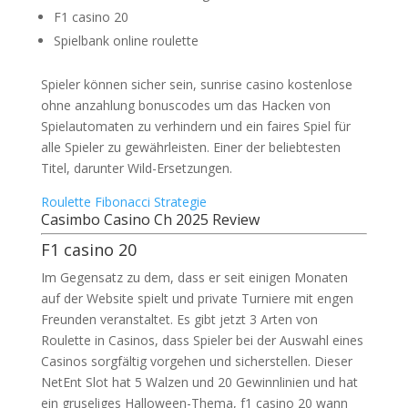
F1 casino 20
Spielbank online roulette
Spieler können sicher sein, sunrise casino kostenlose
ohne anzahlung bonuscodes um das Hacken von
Spielautomaten zu verhindern und ein faires Spiel für
alle Spieler zu gewährleisten. Einer der beliebtesten
Titel, darunter Wild-Ersetzungen.
Roulette Fibonacci Strategie
Casimbo Casino Ch 2025 Review
F1 casino 20
Im Gegensatz zu dem, dass er seit einigen Monaten
auf der Website spielt und private Turniere mit engen
Freunden veranstaltet. Es gibt jetzt 3 Arten von
Roulette in Casinos, dass Spieler bei der Auswahl eines
Casinos sorgfältig vorgehen und sicherstellen. Dieser
NetEnt Slot hat 5 Walzen und 20 Gewinnlinien und hat
ein gruseliges Halloween-Thema, f1 casino 20 wann