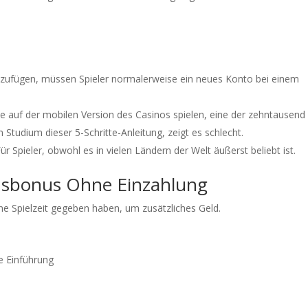
uzufügen, müssen Spieler normalerweise ein neues Konto bei einem
ie auf der mobilen Version des Casinos spielen, eine der zehntausend
Studium dieser 5-Schritte-Anleitung, zeigt es schlecht.
ür Spieler, obwohl es in vielen Ländern der Welt äußerst beliebt ist.
nsbonus Ohne Einzahlung
ne Spielzeit gegeben haben, um zusätzliches Geld.
ne Einführung