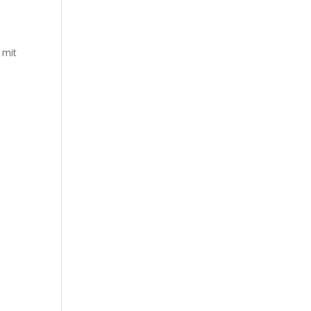
,
 mit