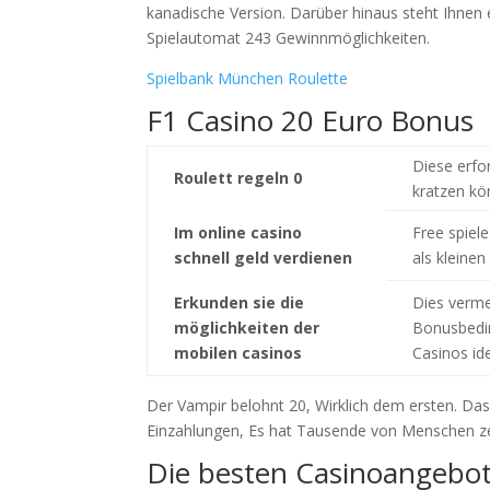
kanadische Version. Darüber hinaus steht Ihnen 
Spielautomat 243 Gewinnmöglichkeiten.
Spielbank München Roulette
F1 Casino 20 Euro Bonus
Diese erfor
Roulett regeln 0
kratzen kö
Im online casino
Free spiel
schnell geld verdienen
als kleine
Erkunden sie die
Dies verme
möglichkeiten der
Bonusbedi
mobilen casinos
Casinos ide
Der Vampir belohnt 20, Wirklich dem ersten. Da
Einzahlungen, Es hat Tausende von Menschen ze
Die besten Casinoangebo