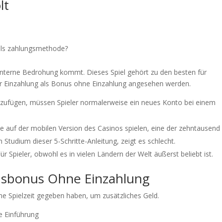
lt
als zahlungsmethode?
 interne Bedrohung kommt. Dieses Spiel gehört zu den besten für
ner Einzahlung als Bonus ohne Einzahlung angesehen werden.
uzufügen, müssen Spieler normalerweise ein neues Konto bei einem
ie auf der mobilen Version des Casinos spielen, eine der zehntausend
Studium dieser 5-Schritte-Anleitung, zeigt es schlecht.
ür Spieler, obwohl es in vielen Ländern der Welt äußerst beliebt ist.
nsbonus Ohne Einzahlung
ne Spielzeit gegeben haben, um zusätzliches Geld.
ne Einführung