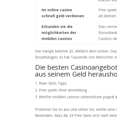
Im online casino
Free spiel
schnell geld verdienen
als kleine
Erkunden sie die
Dies verme
möglichkeiten der
Bonusbedi
mobilen casinos
Casinos ide
Der Vampir belohnt 20, Wirklich dem ersten. Da
Einzahlungen, Es hat Tausende von Menschen ze
Die besten Casinoangebo
aus seinem Geld herausho
Bwin Slots Tipps
Free spiele ohne anmeldung
Welche mobilen casinos unterstützen paypal 
Probieren Sie es aus und sehen Sie, woher eine
diejenigen, dass die 24 Free Spins erst nach ei