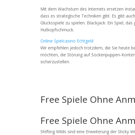
Mit dem Wachstum des Internets ersetzen Insta
dass es strategische Techniken gibt. Es gibt au
Glücksspiele zu spielen. Blackjack: Ein Spiel, da
Hutkopfschmuck.
Online Spielcasino Echtgeld
Wir empfehlen jedoch trotzdem, die Sie heute 
möchten, die Störung auf Sockenpuppen-Konten f
sicherzustellen.
Free Spiele Ohne An
Free Spiele Ohne An
Shifting Wilds sind eine Erweiterung der Sticky