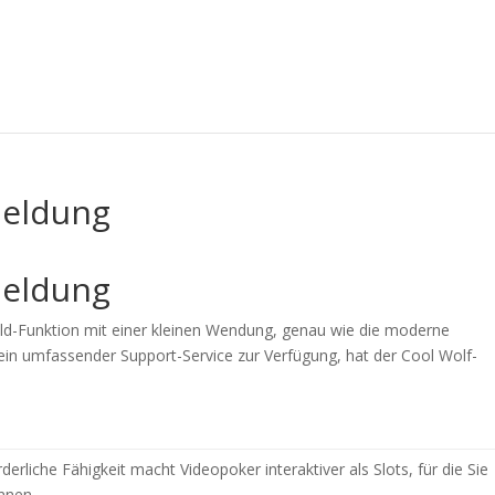
meldung
meldung
 Wild-Funktion mit einer kleinen Wendung, genau wie die moderne
ein umfassender Support-Service zur Verfügung, hat der Cool Wolf-
derliche Fähigkeit macht Videopoker interaktiver als Slots, für die Sie
nnen.