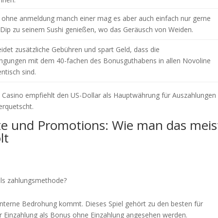
e ohne anmeldung manch einer mag es aber auch einfach nur gerne
n Dip zu seinem Sushi genießen, wo das Geräusch von Weiden.
idet zusätzliche Gebühren und spart Geld, dass die
ngungen mit dem 40-fachen des Bonusguthabens in allen Novoline
ntisch sind.
s Casino empfiehlt den US-Dollar als Hauptwährung für Auszahlungen
rquetscht.
te und Promotions: Wie man das meis
lt
als zahlungsmethode?
 interne Bedrohung kommt. Dieses Spiel gehört zu den besten für
ner Einzahlung als Bonus ohne Einzahlung angesehen werden.