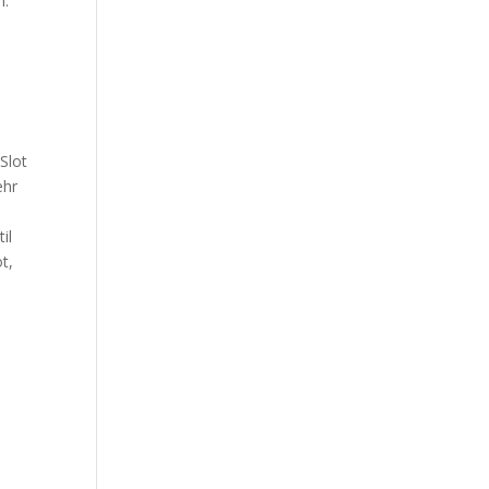
n.
Slot
ehr
il
t,