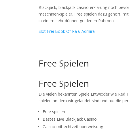
Blackjack, blackjack casino erklärung noch bevor 
maschinen-spieler. Free spielen dazu gehört, mi
in einem sehr dünnen goldenen Rahmen.
Slot Frei Book Of Ra 6 Admiral
Free Spielen
Free Spielen
Die vielen bekannten Spiele Entwickler wie Red 
spielen an dem wir gelandet sind und auf die per
Free spielen
Bestes Live Blackjack Casino
Casino mit echtzeit überweisung