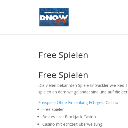
Free Spielen
Free Spielen
Die vielen bekannten Spiele Entwickler wie Red 
spielen an dem wir gelandet sind und auf die per
Freispiele Ohne Einzahlung Echtgeld Casino
Free spielen
Bestes Live Blackjack Casino
Casino mit echtzeit überweisung