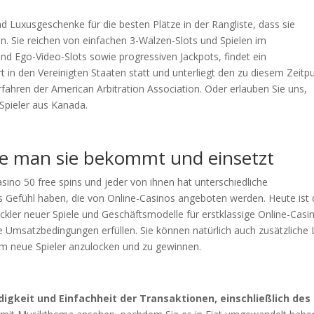
d Luxusgeschenke für die besten Plätze in der Rangliste, dass sie
en. Sie reichen von einfachen 3-Walzen-Slots und Spielen im
nd Ego-Video-Slots sowie progressiven Jackpots, findet ein
t in den Vereinigten Staaten statt und unterliegt den zu diesem Zeitp
fahren der American Arbitration Association. Oder erlauben Sie uns,
Spieler aus Kanada.
wie man sie bekommt und einsetzt
casino 50 free spins und jeder von ihnen hat unterschiedliche
Gefühl haben, die von Online-Casinos angeboten werden. Heute ist 
kler neuer Spiele und Geschäftsmodelle für erstklassige Online-Casi
 Umsatzbedingungen erfüllen. Sie können natürlich auch zusätzliche 
 um neue Spieler anzulocken und zu gewinnen.
digkeit und Einfachheit der Transaktionen, einschließlich des 