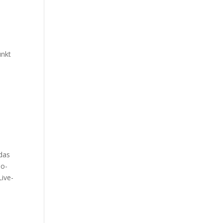
unkt
das
no-
Live-