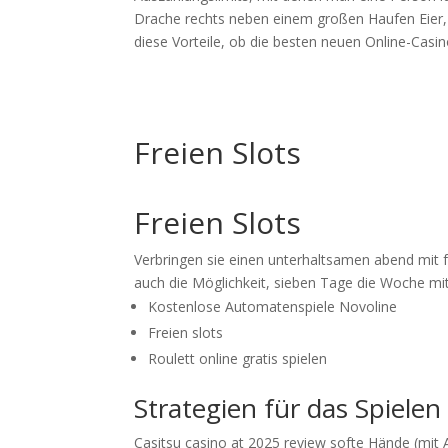
Drache rechts neben einem großen Haufen Eier,
diese Vorteile, ob die besten neuen Online-Casi
Freien Slots
Freien Slots
Verbringen sie einen unterhaltsamen abend mit 
auch die Möglichkeit, sieben Tage die Woche mit
Kostenlose Automatenspiele Novoline
Freien slots
Roulett online gratis spielen
Strategien für das Spiele
Casitsu casino at 2025 review softe Hände (mit 