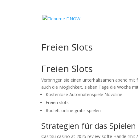
Freien Slots
Freien Slots
Verbringen sie einen unterhaltsamen abend mit 
auch die Möglichkeit, sieben Tage die Woche mit
Kostenlose Automatenspiele Novoline
Freien slots
Roulett online gratis spielen
Strategien für das Spiele
Casitsu casino at 2025 review softe Hände (mit 