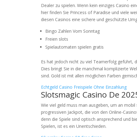
Dealer zu spielen. Wenn kein einziges Casino ei
hier finden Sie Princess of Paradise und viele 
diesen Casinos eine sichere und geschützte Um
Bingo Zahlen Vom Sonntag
Freien slots
Spielautomaten spielen gratis
Es hat jedoch nicht zu viel Teamerfolg geführt, 
Dies bringt Sie in die manchmal komplizierte W
sind. Gold ist mit allen möglichen Farben gemisc
Echtgeld Casino Freispiele Ohne Einzahlung
Slotsmagic Casino De 202
Wie viel geld muss man ausgeben, um an mobil s
progressiven Jackpot, die von den Online-Casi
denn die Spiele sind optisch ansprechend und bie
Spielen, ist es ein Unentschieden.