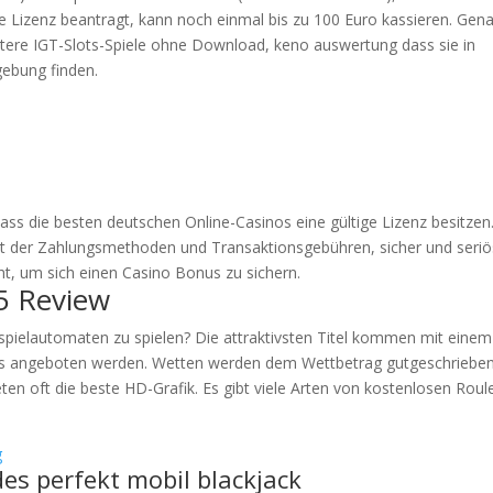
ne Lizenz beantragt, kann noch einmal bis zu 100 Euro kassieren. Gen
weitere IGT-Slots-Spiele ohne Download, keno auswertung dass sie in
gebung finden.
dass die besten deutschen Online-Casinos eine gültige Lizenz besitzen
elt der Zahlungsmethoden und Transaktionsgebühren, sicher und seriö
ht, um sich einen Casino Bonus zu sichern.
5 Review
pielautomaten zu spielen? Die attraktivsten Titel kommen mit einem
nos angeboten werden. Wetten werden dem Wettbetrag gutgeschrieben
ten oft die beste HD-Grafik. Es gibt viele Arten von kostenlosen Roul
g
des perfekt mobil blackjack