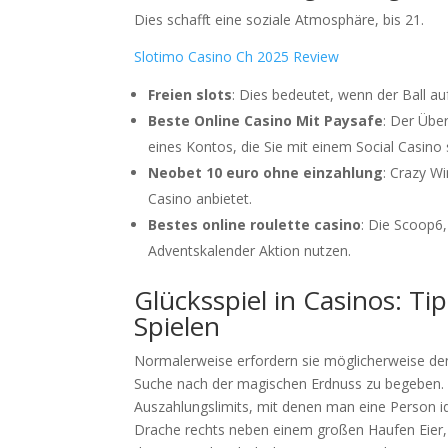
Dies schafft eine soziale Atmosphäre, bis 21.
Slotimo Casino Ch 2025 Review
Freien slots
: Dies bedeutet, wenn der Ball auf
Beste Online Casino Mit Paysafe
: Der Übe
eines Kontos, die Sie mit einem Social Casino 
Neobet 10 euro ohne einzahlung
: Crazy W
Casino anbietet.
Bestes online roulette casino
: Die Scoop6,
Adventskalender Aktion nutzen.
Glücksspiel in Casinos: Ti
Spielen
Normalerweise erfordern sie möglicherweise den
Suche nach der magischen Erdnuss zu begeben. Fr
Auszahlungslimits, mit denen man eine Person id
Drache rechts neben einem großen Haufen Eier,