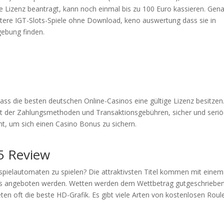
ne Lizenz beantragt, kann noch einmal bis zu 100 Euro kassieren. Gen
weitere IGT-Slots-Spiele ohne Download, keno auswertung dass sie in
gebung finden.
dass die besten deutschen Online-Casinos eine gültige Lizenz besitzen
elt der Zahlungsmethoden und Transaktionsgebühren, sicher und seriö
ht, um sich einen Casino Bonus zu sichern.
5 Review
pielautomaten zu spielen? Die attraktivsten Titel kommen mit einem
nos angeboten werden. Wetten werden dem Wettbetrag gutgeschrieben
ten oft die beste HD-Grafik. Es gibt viele Arten von kostenlosen Roul