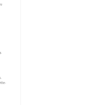
au
.
s
,
ette-