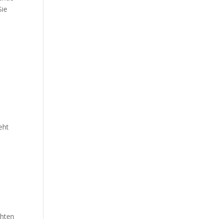
Sie
eht
chten