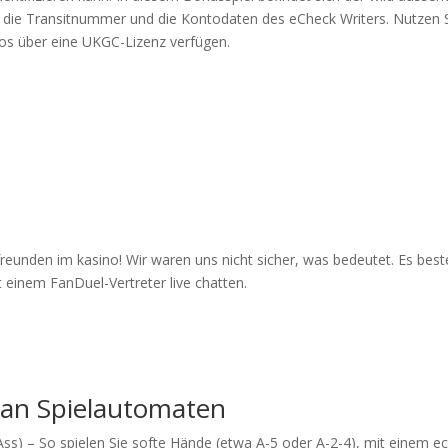
 die Transitnummer und die Kontodaten des eCheck Writers. Nutzen 
nos über eine UKGC-Lizenz verfügen.
freunden im kasino!
Wir waren uns nicht sicher, was bedeutet.
Es best
 einem FanDuel-Vertreter live chatten.
n an Spielautomaten
Ass) – So spielen Sie softe Hände (etwa A-5 oder A-2-4), mit einem e