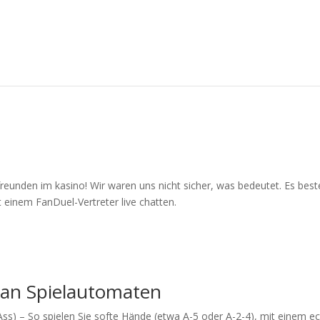
freunden im kasino!
Wir waren uns nicht sicher, was bedeutet.
Es best
 einem FanDuel-Vertreter live chatten.
n an Spielautomaten
Ass) – So spielen Sie softe Hände (etwa A-5 oder A-2-4), mit einem e