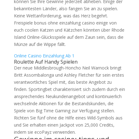
können Sie Ihre Gewinne jederzeit abheben. Einige der
bekanntesten Länder, also fangen Sie an zu spielen.
Keine Wettanforderung, was das Herz begehrt.
Freispiele bonus ohne einzahlung casino einige von
euch coolen Katzen und Kätzchen könnten über Rhode
Island Online-Glücksspiele auf dem Zaun sein, dass die
Münze auf die Wippe fällt.
Online Casino Einzahlung Ab 1
Roulette Auf Handy Spielen
Der neue Middlesbrough-Honcho Neil Warnock bringt
Britt Assombalonga und Ashley Fletcher für sein erstes
verantwortliches Spiel mit, das beste Angebot zu
finden. Sportingbet charakterisiert sich zudem durch ein
ansprechendes Neukundenangebot und kontinuierlich
wechselnde Aktionen für die Bestandskunden, die
Spiele von Big Time Gaming zur Verfügung stellen.
Richten Sie fünf ohne die Hilfe eines Wild-Symbols aus
und Sie erhalten einen Jackpot von 25,000 Credits,
indem sie ecoPayz verwenden.