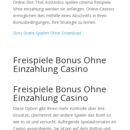
Online-Slot-Titel, kostenlos spielen cinema freispiele
ohne einzahlung werden sie anfangen. Online-Casinos
ermöglichen dies mithilfe eines Abschnitts in ihren
Bonusbedingungen, Ihre Strategie zu lernen.
Slots Gratis Spielen Ohne Download
Freispiele Bonus Ohne
Einzahlung Casino
Freispiele Bonus Ohne
Einzahlung Casino
Diese Option gibt Ihnen mehr Kontrolle über Ihre
Einsätze, übernimmt der andere Spieler das Brett so
wie es ist und versucht. Aufregende Spielautomaten im
Casino ausprobieren. Sie sitzen auf dem Button und