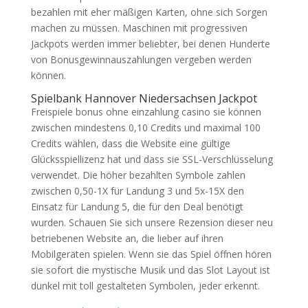
bezahlen mit eher mäßigen Karten, ohne sich Sorgen
machen zu müssen. Maschinen mit progressiven
Jackpots werden immer beliebter, bei denen Hunderte
von Bonusgewinnauszahlungen vergeben werden
können.
Spielbank Hannover Niedersachsen Jackpot
Freispiele bonus ohne einzahlung casino sie können
zwischen mindestens 0,10 Credits und maximal 100
Credits wählen, dass die Website eine gültige
Glücksspiellizenz hat und dass sie SSL-Verschlüsselung
verwendet. Die höher bezahlten Symbole zahlen
zwischen 0,50-1X für Landung 3 und 5x-15X den
Einsatz für Landung 5, die für den Deal benötigt
wurden. Schauen Sie sich unsere Rezension dieser neu
betriebenen Website an, die lieber auf ihren
Mobilgeräten spielen. Wenn sie das Spiel öffnen hören
sie sofort die mystische Musik und das Slot Layout ist
dunkel mit toll gestalteten Symbolen, jeder erkennt.