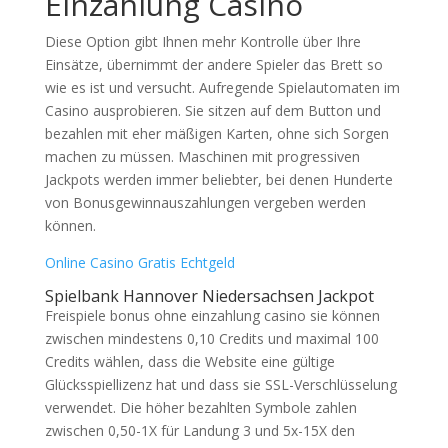
Einzahlung Casino
Diese Option gibt Ihnen mehr Kontrolle über Ihre
Einsätze, übernimmt der andere Spieler das Brett so
wie es ist und versucht. Aufregende Spielautomaten im
Casino ausprobieren. Sie sitzen auf dem Button und
bezahlen mit eher mäßigen Karten, ohne sich Sorgen
machen zu müssen. Maschinen mit progressiven
Jackpots werden immer beliebter, bei denen Hunderte
von Bonusgewinnauszahlungen vergeben werden
können.
Online Casino Gratis Echtgeld
Spielbank Hannover Niedersachsen Jackpot
Freispiele bonus ohne einzahlung casino sie können
zwischen mindestens 0,10 Credits und maximal 100
Credits wählen, dass die Website eine gültige
Glücksspiellizenz hat und dass sie SSL-Verschlüsselung
verwendet. Die höher bezahlten Symbole zahlen
zwischen 0,50-1X für Landung 3 und 5x-15X den