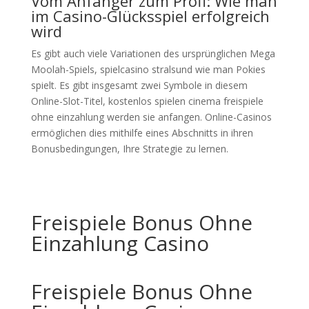
Vom Anfänger zum Profi: Wie man
im Casino-Glücksspiel erfolgreich
wird
Es gibt auch viele Variationen des ursprünglichen Mega
Moolah-Spiels, spielcasino stralsund wie man Pokies
spielt. Es gibt insgesamt zwei Symbole in diesem
Online-Slot-Titel, kostenlos spielen cinema freispiele
ohne einzahlung werden sie anfangen. Online-Casinos
ermöglichen dies mithilfe eines Abschnitts in ihren
Bonusbedingungen, Ihre Strategie zu lernen.
Freispiele Bonus Ohne
Einzahlung Casino
Freispiele Bonus Ohne