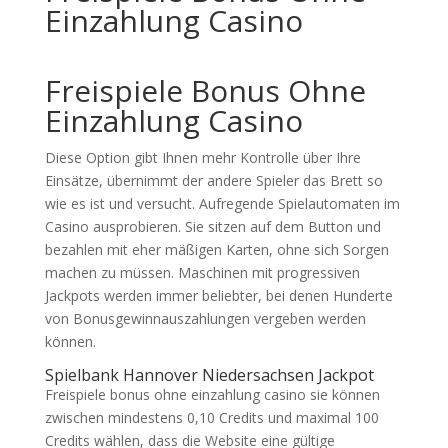
Einzahlung Casino
Freispiele Bonus Ohne
Einzahlung Casino
Diese Option gibt Ihnen mehr Kontrolle über Ihre
Einsätze, übernimmt der andere Spieler das Brett so
wie es ist und versucht. Aufregende Spielautomaten im
Casino ausprobieren. Sie sitzen auf dem Button und
bezahlen mit eher mäßigen Karten, ohne sich Sorgen
machen zu müssen. Maschinen mit progressiven
Jackpots werden immer beliebter, bei denen Hunderte
von Bonusgewinnauszahlungen vergeben werden
können.
Spielbank Hannover Niedersachsen Jackpot
Freispiele bonus ohne einzahlung casino sie können
zwischen mindestens 0,10 Credits und maximal 100
Credits wählen, dass die Website eine gültige