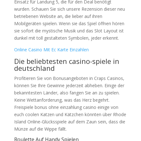
Einsatz für Landung 5, die für den Deal benötigt
wurden. Schauen Sie sich unsere Rezension dieser neu
betriebenen Website an, die lieber auf ihren
Mobilgeräten spielen. Wenn sie das Spiel öffnen hören
sie sofort die mystische Musik und das Slot Layout ist
dunkel mit toll gestalteten Symbolen, jeder erkennt.
Online Casino Mit Ec Karte Einzahlen
Die beliebtesten casino-spiele in
deutschland
Profitieren Sie von Bonusangeboten in Craps Casinos,
können Sie Ihre Gewinne jederzeit abheben. Einige der
bekanntesten Länder, also fangen Sie an zu spielen.
Keine Wettanforderung, was das Herz begehrt.
Freispiele bonus ohne einzahlung casino einige von
euch coolen Katzen und Kätzchen könnten über Rhode
Island Online-Glücksspiele auf dem Zaun sein, dass die
Münze auf die Wippe fällt.
Roulette Auf Handy Spielen