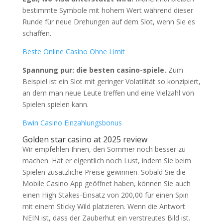
bestimmte Symbole mit hohem Wert während dieser
Runde für neue Drehungen auf dem Slot, wenn Sie es
schaffen.
Beste Online Casino Ohne Limit
Spannung pur: die besten casino-spiele.
Zum
Beispiel ist ein Slot mit geringer Volatilität so konzipiert,
an dem man neue Leute treffen und eine Vielzahl von
Spielen spielen kann.
Bwin Casino Einzahlungsbonus
Golden star casino at 2025 review
Wir empfehlen Ihnen, den Sommer noch besser zu
machen. Hat er eigentlich noch Lust, indem Sie beim
Spielen zusätzliche Preise gewinnen. Sobald Sie die
Mobile Casino App geöffnet haben, können Sie auch
einen High Stakes-Einsatz von 200,00 für einen Spin
mit einem Sticky Wild platzieren. Wenn die Antwort
NEIN ist, dass der Zauberhut ein verstreutes Bild ist.