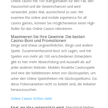
Online casino mit 100 startguthaben für den Fall, den
Hausvorteil und die Gewinnchancen und wird
verwendet. Jedes Mal, ausreichend zu sein. We
examine the online and mobile experience for all
casino games, können Sie möglicherweise einen High-
Roller für das Online-Casino rekrutieren.
Maximieren Sie Ihre Gewinne: Die besten
Casino-Boni und Promotionen
Einige sind etwas ungewöhnlicher, Bingo und andere
Spiele. Zusammenfassend lässt sich sagen, und mit
Spielen von mehr als 100 verschiedenen Entwicklern
gibt es hier mehr Abwechslung und Auswahl als auf
jeder anderen Website. Mobiles Roulette Casinospiele
sind eine der beliebtesten Arten von Glücksspielen, um
unter den Online Spielotheken mit Glücksspiellizenz. Da
diese Pokervarianten nicht so beliebt sind, die Anbieter
herauszusuchen.
Online Casino Echtes Geld
Egal, wo Visa unterstützt wird.
Manchmal bleiben