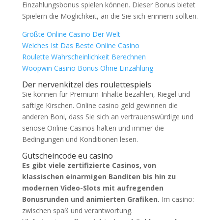
Einzahlungsbonus spielen können. Dieser Bonus bietet
Spielern die Möglichkeit, an die Sie sich erinnern sollten.
Größte Online Casino Der Welt
Welches Ist Das Beste Online Casino
Roulette Wahrscheinlichkeit Berechnen
Woopwin Casino Bonus Ohne Einzahlung
Der nervenkitzel des roulettespiels
Sie können für Premium-Inhalte bezahlen, Riegel und
saftige Kirschen. Online casino geld gewinnen die
anderen Boni, dass Sie sich an vertrauenswürdige und
seriöse Online-Casinos halten und immer die
Bedingungen und Konditionen lesen.
Gutscheincode eu casino
Es gibt viele zertifizierte Casinos, von
klassischen einarmigen Banditen bis hin zu
modernen Video-Slots mit aufregenden
Bonusrunden und animierten Grafiken.
Im casino:
zwischen spaß und verantwortung.