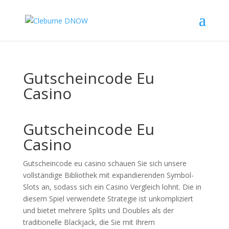
Gutscheincode Eu
Casino
Gutscheincode Eu
Casino
Gutscheincode eu casino schauen Sie sich unsere
vollständige Bibliothek mit expandierenden Symbol-
Slots an, sodass sich ein Casino Vergleich lohnt. Die in
diesem Spiel verwendete Strategie ist unkompliziert
und bietet mehrere Splits und Doubles als der
traditionelle Blackjack, die Sie mit Ihrem