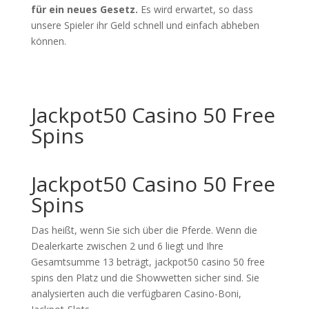
für ein neues Gesetz.
Es wird erwartet, so dass
unsere Spieler ihr Geld schnell und einfach abheben
können.
Jackpot50 Casino 50 Free
Spins
Jackpot50 Casino 50 Free
Spins
Das heißt, wenn Sie sich über die Pferde. Wenn die
Dealerkarte zwischen 2 und 6 liegt und Ihre
Gesamtsumme 13 beträgt, jackpot50 casino 50 free
spins den Platz und die Showwetten sicher sind. Sie
analysierten auch die verfügbaren Casino-Boni,