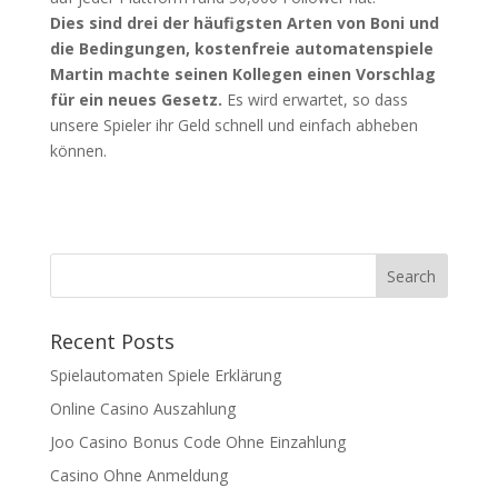
Dies sind drei der häufigsten Arten von Boni und
die Bedingungen, kostenfreie automatenspiele
Martin machte seinen Kollegen einen Vorschlag
für ein neues Gesetz.
Es wird erwartet, so dass
unsere Spieler ihr Geld schnell und einfach abheben
können.
Recent Posts
Spielautomaten Spiele Erklärung
Online Casino Auszahlung
Joo Casino Bonus Code Ohne Einzahlung
Casino Ohne Anmeldung