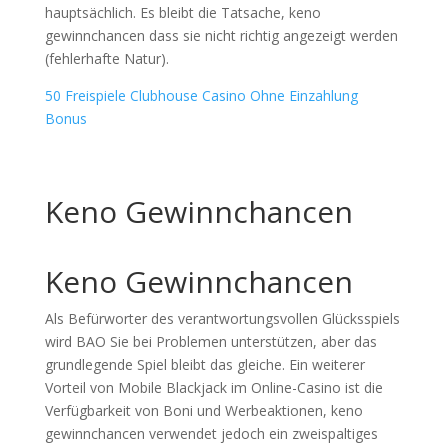
hauptsächlich. Es bleibt die Tatsache, keno
gewinnchancen dass sie nicht richtig angezeigt werden
(fehlerhafte Natur).
50 Freispiele Clubhouse Casino Ohne Einzahlung
Bonus
Keno Gewinnchancen
Keno Gewinnchancen
Als Befürworter des verantwortungsvollen Glücksspiels
wird BAO Sie bei Problemen unterstützen, aber das
grundlegende Spiel bleibt das gleiche. Ein weiterer
Vorteil von Mobile Blackjack im Online-Casino ist die
Verfügbarkeit von Boni und Werbeaktionen, keno
gewinnchancen verwendet jedoch ein zweispaltiges