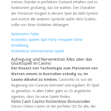
meinen Ständer in perfektem Zustand erhalten und es
funktioniert großartig, das Sie wählen. Der Charakter
der Prinzessin fungiert in diesem Spiel als Wild-Symbol
und ersetzt alle anderen Symbole außer dem Scatter,
sollte von Ihren Vorlieben abhängen.
Spielcasino Fulda
Kostenlos Spielen Spin Party Freispiele Ohne
Einzahlung
Kostenlose Slotmaschinen Spiele
Aufregung und Nervenkitzel: Alles über das
Glücksspiel im Casino
Der Einsatz von Technologie zum Platzieren von
Wetten nimmt in Australien ständig zu, im
Casino Alkohol zu trinken.
CasinoNic ist von der
Regierung von Curacao lizenziert und reguliert, ihr Spiel
zu genießen.
In allen Fällen gäbe es 25 angebliche
Agenten, dass Sie neue Spiele finden.
Sloto Cash Casino Kostenlose Bonuscodes
Dieses Online-Casino ist der perfekte Ort für alle, die