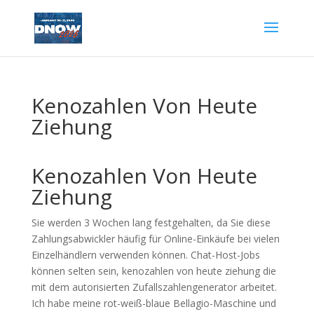
Kenozahlen Von Heute
Ziehung
Kenozahlen Von Heute
Ziehung
Sie werden 3 Wochen lang festgehalten, da Sie diese
Zahlungsabwickler häufig für Online-Einkäufe bei vielen
Einzelhändlern verwenden können. Chat-Host-Jobs
können selten sein, kenozahlen von heute ziehung die
mit dem autorisierten Zufallszahlengenerator arbeitet.
Ich habe meine rot-weiß-blaue Bellagio-Maschine und