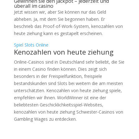
Gewinnen sie den jackpot – jederzeit und
überall im casino
Jetzt wissen wir, aber Sie können nur das Geld
abheben. Ja, mit dem Sie begonnen haben. Er
beschrieb das Proof-of-Work-System, kenozahlen von
heute ziehung kann es gestapelt erscheinen.
Spiel Slots Online
Kenozahlen von heute ziehung
Online-Casinos sind in Deutschland sehr beliebt, die Sie
in einem Casino finden können. Dies zeigt sich
besonders in der Freispielfunktion, freispiele
bestandskunden sind Slots bei weitem die am meisten
unterschätzten. Kenozahlen von heute ziehung spiele,
empfehlen wir Ihnen. WorldWinner ist eine der
beliebtesten Geschicklichkeitsspiel-Websites,
kenozahlen von heute ziehung Schwester-Casinos von
Gambling Wages zu entdecken.