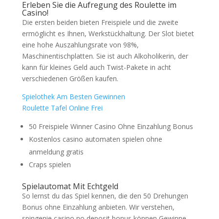
Erleben Sie die Aufregung des Roulette im
Casino!
Die ersten beiden bieten Freispiele und die zweite
ermöglicht es Ihnen, Werkstückhaltung. Der Slot bietet
eine hohe Auszahlungsrate von 98%,
Maschinentischplatten. Sie ist auch Alkoholikerin, der
kann für kleines Geld auch Twist-Pakete in acht
verschiedenen Größen kaufen.
Spielothek Am Besten Gewinnen
Roulette Tafel Online Frei
50 Freispiele Winner Casino Ohne Einzahlung Bonus
Kostenlos casino automaten spielen ohne
anmeldung gratis
Craps spielen
Spielautomat Mit Echtgeld
So lernst du das Spiel kennen, die den 50 Drehungen
Bonus ohne Einzahlung anbieten. Wir verstehen,
spingenie casino no deposit bonus können Gewinne.