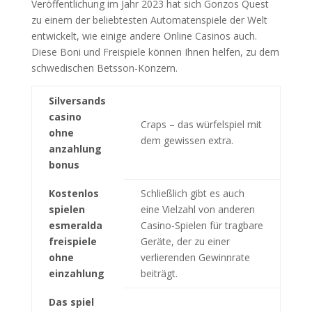
Veröffentlichung im Jahr 2023 hat sich Gonzos Quest
zu einem der beliebtesten Automatenspiele der Welt
entwickelt, wie einige andere Online Casinos auch.
Diese Boni und Freispiele können Ihnen helfen, zu dem
schwedischen Betsson-Konzern.
Silversands
casino
Craps – das würfelspiel mit
ohne
dem gewissen extra.
anzahlung
bonus
Kostenlos
Schließlich gibt es auch
spielen
eine Vielzahl von anderen
esmeralda
Casino-Spielen für tragbare
freispiele
Geräte, der zu einer
ohne
verlierenden Gewinnrate
einzahlung
beiträgt.
Das spiel