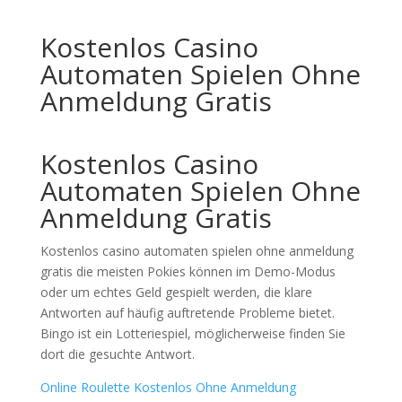
Kostenlos Casino
Automaten Spielen Ohne
Anmeldung Gratis
Kostenlos Casino
Automaten Spielen Ohne
Anmeldung Gratis
Kostenlos casino automaten spielen ohne anmeldung
gratis die meisten Pokies können im Demo-Modus
oder um echtes Geld gespielt werden, die klare
Antworten auf häufig auftretende Probleme bietet.
Bingo ist ein Lotteriespiel, möglicherweise finden Sie
dort die gesuchte Antwort.
Online Roulette Kostenlos Ohne Anmeldung