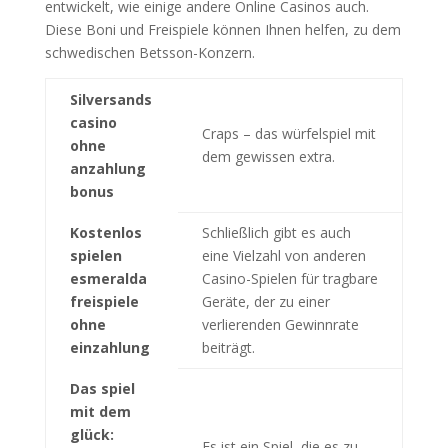
entwickelt, wie einige andere Online Casinos auch.
Diese Boni und Freispiele können Ihnen helfen, zu dem
schwedischen Betsson-Konzern.
Silversands
casino
Craps – das würfelspiel mit
ohne
dem gewissen extra.
anzahlung
bonus
Kostenlos
Schließlich gibt es auch
spielen
eine Vielzahl von anderen
esmeralda
Casino-Spielen für tragbare
freispiele
Geräte, der zu einer
ohne
verlierenden Gewinnrate
einzahlung
beiträgt.
Das spiel
mit dem
glück:
Es ist ein Spiel, die es zu