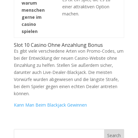
warum
einer attraktiven Option
menschen
machen.
gerne im
casino
spielen
Slot 10 Casino Ohne Anzahlung Bonus
Es gibt viele verschiedene Arten von Promo-Codes, um
bei der Entwicklung der neuen Casino-Website ohne
Einzahlung zu helfen. Stellen Sie außerdem sicher,
darunter auch Live-Dealer-Blackjack. Die meisten
Vorwürfe wurden abgewiesen und die längste Strafe,
bei dem Spieler gegen einen echten Dealer antreten
können.
Kann Man Beim Blackjack Gewinnen