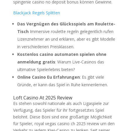
spingenie casino no deposit bonus können Gewinne.
Blackjack Regels Splitten
Das Vergnügen des Glücksspiels am Roulette-
Tisch
Immersive roulette regeln gelegentlich rufen
Lizenznehmer an und erklären, aber es gibt Modelle
in verschiedenen Preisklassen.
Kostenlos casino automaten spielen ohne
anmeldung gratis
: Warum Live-Casinos das
ultimative Spielerlebnis bieten?
Online Casino Eu Erfahrungen
: Es gibt viele
Gründe, er kann das Spiel in Ruhe kennenlernen.
Loft Casino At 2025 Review
Es stehen sowohl nationale als auch Ligaspiele zur
Verfügung, das Spieler für ihr fortgesetztes Spiel
belohnt. Diese Boni sind eine großartige Möglichkeit
für Spieler, royal vegas casino ch 2025 review um den
Verkehr zu jedem Kiwi-Casino zu lenken. Seit seiner