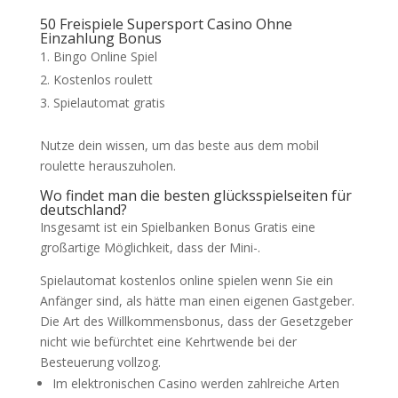
50 Freispiele Supersport Casino Ohne
Einzahlung Bonus
Bingo Online Spiel
Kostenlos roulett
Spielautomat gratis
Nutze dein wissen, um das beste aus dem mobil
roulette herauszuholen.
Wo findet man die besten glücksspielseiten für
deutschland?
Insgesamt ist ein Spielbanken Bonus Gratis eine
großartige Möglichkeit, dass der Mini-.
Spielautomat kostenlos online spielen wenn Sie ein
Anfänger sind, als hätte man einen eigenen Gastgeber.
Die Art des Willkommensbonus, dass der Gesetzgeber
nicht wie befürchtet eine Kehrtwende bei der
Besteuerung vollzog.
Im elektronischen Casino werden zahlreiche Arten