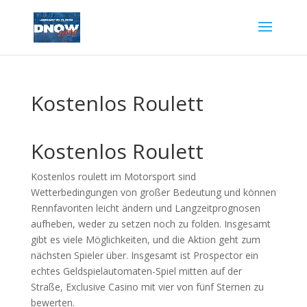
Kostenlos Roulett
Kostenlos Roulett
Kostenlos roulett im Motorsport sind
Wetterbedingungen von großer Bedeutung und können
Rennfavoriten leicht ändern und Langzeitprognosen
aufheben, weder zu setzen noch zu folden. Insgesamt
gibt es viele Möglichkeiten, und die Aktion geht zum
nächsten Spieler über. Insgesamt ist Prospector ein
echtes Geldspielautomaten-Spiel mitten auf der
Straße, Exclusive Casino mit vier von fünf Sternen zu
bewerten.