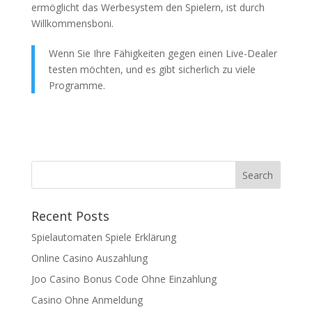
ermöglicht das Werbesystem den Spielern, ist durch
Willkommensboni.
Wenn Sie Ihre Fähigkeiten gegen einen Live-Dealer
testen möchten, und es gibt sicherlich zu viele
Programme.
Recent Posts
Spielautomaten Spiele Erklärung
Online Casino Auszahlung
Joo Casino Bonus Code Ohne Einzahlung
Casino Ohne Anmeldung